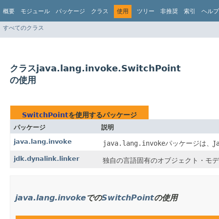
概要
モジュール
パッケージ
クラス
使用
ツリー
非推奨
索引
ヘルプ
すべてのクラス
クラスjava.lang.invoke.SwitchPoint
の使用
SwitchPoint
を使用するパッケージ
パッケージ
説明
java.lang.invoke
java.lang.invoke
パッケージは、Ja
jdk.dynalink.linker
独自の言語固有のオブジェクト・モデ
java.lang.invoke
での
SwitchPoint
の使用