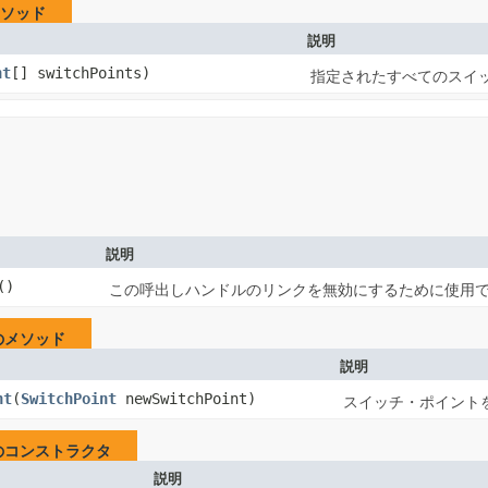
ソッド
説明
nt
[] switchPoints)
指定されたすべてのスイ
説明
()
この呼出しハンドルのリンクを無効にするために使用
のメソッド
説明
nt
​(
SwitchPoint
newSwitchPoint)
スイッチ・ポイント
のコンストラクタ
説明