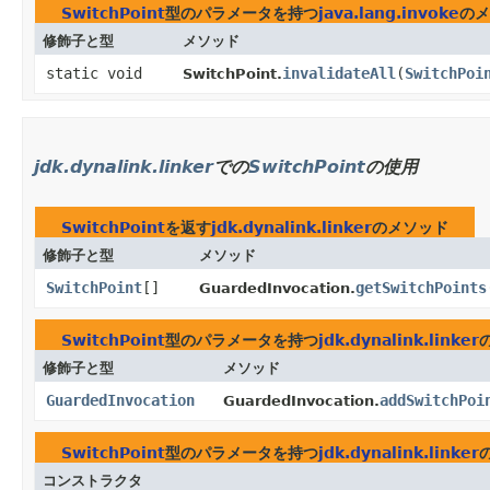
SwitchPoint
型のパラメータを持つ
java.lang.invoke
のメ
修飾子と型
メソッド
static void
invalidateAll
​(
SwitchPoi
SwitchPoint.
jdk.dynalink.linker
での
SwitchPoint
の使用
SwitchPoint
を返す
jdk.dynalink.linker
のメソッド
修飾子と型
メソッド
SwitchPoint
[]
getSwitchPoints
GuardedInvocation.
SwitchPoint
型のパラメータを持つ
jdk.dynalink.linker
修飾子と型
メソッド
GuardedInvocation
addSwitchPoi
GuardedInvocation.
SwitchPoint
型のパラメータを持つ
jdk.dynalink.linker
コンストラクタ