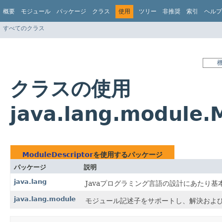
概要
モジュール
パッケージ
クラス
使用
ツリー
非推奨
索引
ヘルプ
すべてのクラス
クラスの使用
java.lang.module.
ModuleDescriptor
を使用するパッケージ
パッケージ
説明
java.lang
Javaプログラミング言語の設計にあたり
java.lang.module
モジュール記述子をサポートし、解決およ