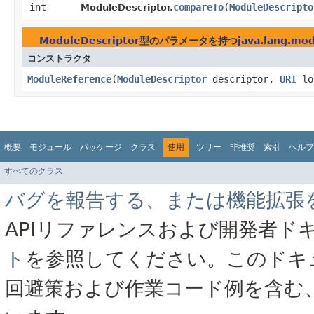
int
compareTo
​(
ModuleDescripto
ModuleDescriptor.
ModuleDescriptor
型のパラメータを持つ
java.lang.mo
コンストラクタ
ModuleReference
​(
ModuleDescriptor
descriptor,
URI
lo
概要
モジュール
パッケージ
クラス
使用
ツリー
非推奨
索引
ヘルプ
すべてのクラス
バグを報告する、または機能拡張
APIリファレンスおよび開発者ド
ト
を参照してください。このドキ
回避策および作業コード例を含む