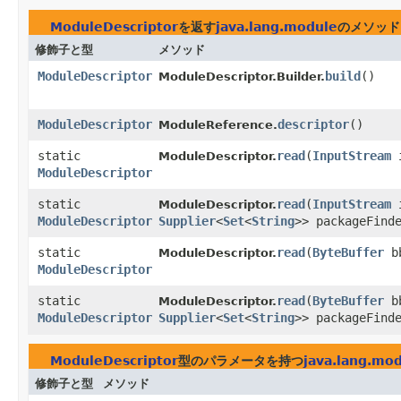
ModuleDescriptor
を返す
java.lang.module
のメソッド
修飾子と型
メソッド
ModuleDescriptor
build
()
ModuleDescriptor.Builder.
ModuleDescriptor
descriptor
()
ModuleReference.
static
read
​(
InputStream
i
ModuleDescriptor.
ModuleDescriptor
static
read
​(
InputStream
i
ModuleDescriptor.
ModuleDescriptor
Supplier
<
Set
<
String
>> packageFind
static
read
​(
ByteBuffer
b
ModuleDescriptor.
ModuleDescriptor
static
read
​(
ByteBuffer
b
ModuleDescriptor.
ModuleDescriptor
Supplier
<
Set
<
String
>> packageFind
ModuleDescriptor
型のパラメータを持つ
java.lang.mo
修飾子と型
メソッド