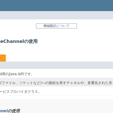
機械翻訳について
ibleChannelの使用
ocol用のJava APIです。
(ファイル、ソケットなど)への接続を表すチャネルや、多重化された
ービスプロバイダクラス。
nnel
の使用