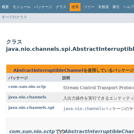
概要
モジュール
パッケージ
クラス
使用
ツリー
非推奨
索引
ヘルプ
すべてのクラス
クラス
java.nio.channels.spi.AbstractInterrupt
AbstractInterruptibleChannel
を使用しているパッケージ
パッケージ
説明
com.sun.nio.sctp
Stream Control Transport Prot
java.nio.channels
入出力操作を実行できるエンティティ
java.nio.channels.spi
java.nio.channels
パッケージのサ
com.sun.nio.sctp
での
AbstractInterruptibleCha