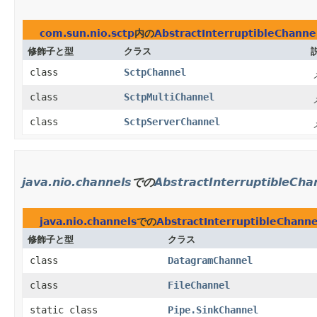
com.sun.nio.sctp
内の
AbstractInterruptibleChanne
修飾子と型
クラス
class
SctpChannel
class
SctpMultiChannel
class
SctpServerChannel
java.nio.channels
での
AbstractInterruptibleCha
java.nio.channels
での
AbstractInterruptibleChanne
修飾子と型
クラス
class
DatagramChannel
class
FileChannel
static class
Pipe.SinkChannel