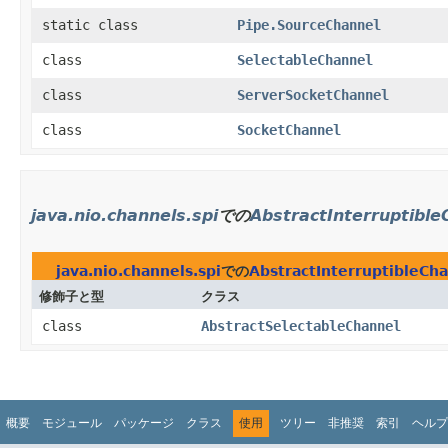
static class
Pipe.SourceChannel
class
SelectableChannel
class
ServerSocketChannel
class
SocketChannel
java.nio.channels.spi
での
AbstractInterruptible
java.nio.channels.spi
での
AbstractInterruptibleCh
修飾子と型
クラス
class
AbstractSelectableChannel
概要
モジュール
パッケージ
クラス
使用
ツリー
非推奨
索引
ヘルプ