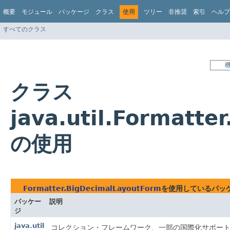
概要
モジュール
パッケージ
クラス
使用
ツリー
非推奨
索引
ヘルプ
すべてのクラス
クラス
java.util.Formatt
の使用
Formatter.BigDecimalLayoutForm
を使用しているパッ
パッケー
説明
ジ
java.util
コレクション・フレームワーク、一部の国際化サポー