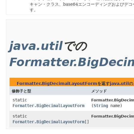
キャン・クラス、base64エンコーディングおよび
す。
java.util
での
Formatter.BigDeci
Formatter.BigDecimalLayoutForm
を返す
java.util
の
修飾子と型
メソッド
static
Formatter.BigDeci
Formatter.BigDecimalLayoutForm
(
String
name)
static
Formatter.BigDeci
Formatter.BigDecimalLayoutForm
[]