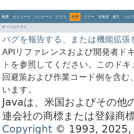
概要
モジュール
パッケージ
クラス
使用
ツリー
非推奨
索引
ヘルプ
すべてのクラス
バグを報告する、または機能拡張
APIリファレンスおよび開発者ド
ト
を参照してください。このドキ
回避策および作業コード例を含む
います。
Javaは、米国およびその他
連会社の商標または登録商
Copyright
© 1993, 2025, Or