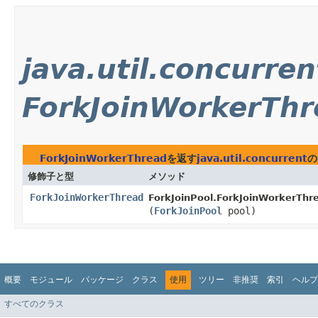
java.util.concurren
ForkJoinWorkerThr
ForkJoinWorkerThread
を返す
java.util.concurrent
の
修飾子と型
メソッド
ForkJoinWorkerThread
ForkJoinPool.ForkJoinWorkerThr
(
ForkJoinPool
pool)
概要
モジュール
パッケージ
クラス
使用
ツリー
非推奨
索引
ヘルプ
すべてのクラス