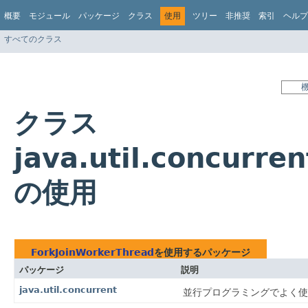
概要
モジュール
パッケージ
クラス
使用
ツリー
非推奨
索引
ヘルプ
すべてのクラス
クラス
java.util.concurre
の使用
ForkJoinWorkerThread
を使用するパッケージ
パッケージ
説明
java.util.concurrent
並行プログラミングでよく使