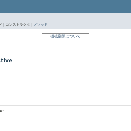
 |
コンストラクタ |
メソッド
機械翻訳について
tive
ve