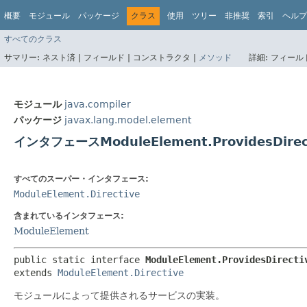
概要
モジュール
パッケージ
クラス
使用
ツリー
非推奨
索引
ヘルプ
すべてのクラス
サマリー:
ネスト済 |
フィールド |
コンストラクタ |
メソッド
詳細:
フィールド
モジュール
java.compiler
パッケージ
javax.lang.model.element
インタフェースModuleElement.ProvidesDirec
すべてのスーパー・インタフェース:
ModuleElement.Directive
含まれているインタフェース:
ModuleElement
public static interface 
ModuleElement.ProvidesDirecti
extends 
ModuleElement.Directive
モジュールによって提供されるサービスの実装。