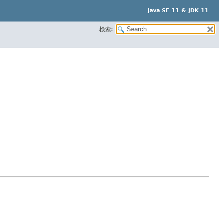
Java SE 11 & JDK 11
検索: