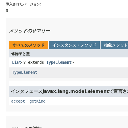
導入されたバージョン:
9
メソッドのサマリー
すべてのメソッド
インスタンス・メソッド
抽象メソッド
修飾子と型
List
<? extends
TypeElement
>
TypeElement
インタフェースjavax.lang.model.elementで宣
accept
,
getKind