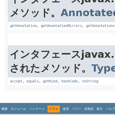
メソッド。
Annotate
getAnnotation
,
getAnnotationMirrors
,
getAnnotations
インタフェースjavax.l
されたメソッド。
Typ
accept
,
equals
,
getKind
,
hashCode
,
toString
概要
モジュール
パッケージ
クラス
使用
ツリー
非推奨
索引
ヘルプ