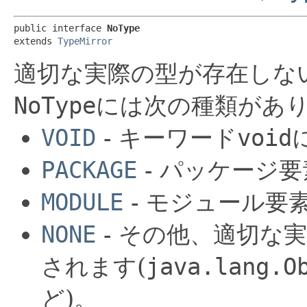
public interface 
NoType
extends 
TypeMirror
適切な実際の型が存在しな
NoType
には次の種類があ
VOID
- キーワード
void
PACKAGE
- パッケージ
MODULE
- モジュール要
NONE
- その他、適切な
されます(
java.lang.O
ど)。