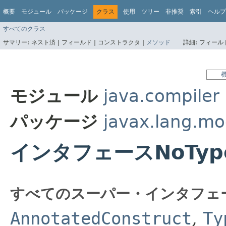
概要
モジュール
パッケージ
クラス
使用
ツリー
非推奨
索引
ヘルプ
すべてのクラス
サマリー:
ネスト済 |
フィールド |
コンストラクタ |
メソッド
詳細:
フィールド
モジュール
java.compiler
パッケージ
javax.lang.mo
インタフェースNoTyp
すべてのスーパー・インタフェ
AnnotatedConstruct
,
Ty