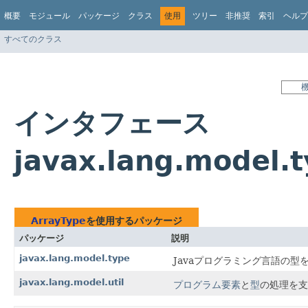
概要
モジュール
パッケージ
クラス
使用
ツリー
非推奨
索引
ヘルプ
すべてのクラス
インタフェース
javax.lang.model
ArrayType
を使用するパッケージ
パッケージ
説明
javax.lang.model.type
Javaプログラミング言語の
javax.lang.model.util
プログラム要素
と
型
の処理を支