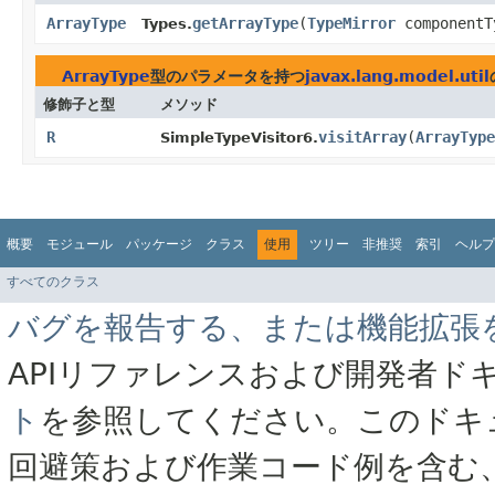
ArrayType
getArrayType
​(
TypeMirror
componentT
Types.
ArrayType
型のパラメータを持つ
javax.lang.model.util
修飾子と型
メソッド
R
visitArray
​(
ArrayType
SimpleTypeVisitor6.
概要
モジュール
パッケージ
クラス
使用
ツリー
非推奨
索引
ヘルプ
すべてのクラス
バグを報告する、または機能拡張
APIリファレンスおよび開発者ド
ト
を参照してください。このドキ
回避策および作業コード例を含む