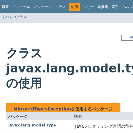
概要
モジュール
パッケージ
クラス
使用
ツリー
非推奨
索引
ヘルプ
すべてのクラス
クラス
javax.lang.model.
の使用
MirroredTypesException
を使用するパッケージ
パッケージ
説明
javax.lang.model.type
Javaプログラミング言語の