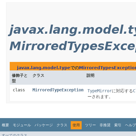
javax.lang.model.
MirroredTypesExce
javax.lang.model.type
での
MirroredTypesExceptio
修飾子と
クラス
説明
型
class
MirroredTypeException
TypeMirror
に対応する
C
ーされます。
概要
モジュール
パッケージ
クラス
使用
ツリー
非推奨
索引
ヘルプ
すべてのクラス