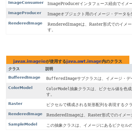
ImageConsumer
ImageProducerインタフェース経由
ImageProducer
Imageオブジェクト用のイメージ・データ
RenderedImage
RenderedImageは、Raster形式
す。
javax.imageio
が使用する
java.awt.image
内のクラス
クラス
説明
BufferedImage
BufferedImage
サブクラスは、イメージ・デ
ColorModel
ColorModel
抽象クラスは、ピクセル値を色成
す。
Raster
ピクセルで構成される矩形配列を表現するク
RenderedImage
RenderedImageは、Raster形式
SampleModel
この抽象クラスは、イメージにあるピクセル