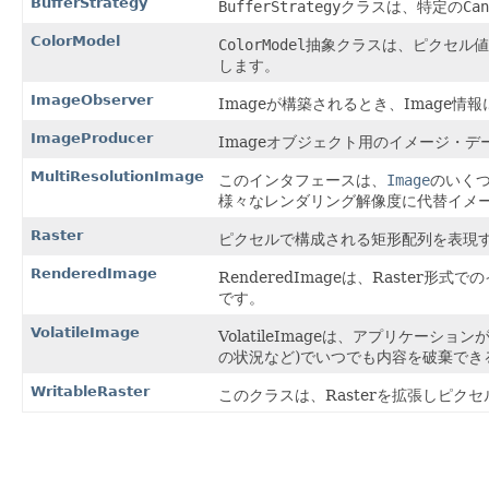
BufferStrategy
BufferStrategy
クラスは、特定の
Can
ColorModel
ColorModel
抽象クラスは、ピクセル値
します。
ImageObserver
Imageが構築されるとき、Image
ImageProducer
Imageオブジェクト用のイメージ・
MultiResolutionImage
このインタフェースは、
Image
のいく
様々なレンダリング解像度に代替イメ
Raster
ピクセルで構成される矩形配列を表現
RenderedImage
RenderedImageは、Raste
です。
VolatileImage
VolatileImageは、アプリケー
の状況など)でいつでも内容を破棄でき
WritableRaster
このクラスは、Rasterを拡張しピク