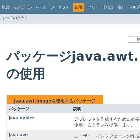
概要
モジュール
パッケージ
クラス
使用
ツリー
非推奨
索引
ヘルプ
すべてのクラス
パッケージjava.awt.
の使用
java.awt.image
を使用するパッケージ
パッケージ
説明
java.applet
アプレットを作成するために必要
使用するクラスを提供します。
java.awt
ユーザー・インタフェースの作成