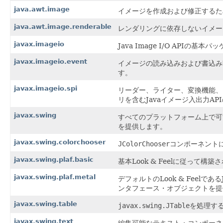
java.awt.image
イメージを作成および修正するた
java.awt.image.renderable
レンダリングに依存しないイメー
javax.imageio
Java Image I/O APIの基本
javax.imageio.event
イメージの読み込みおよび書込み時
す。
javax.imageio.spi
リーダー、ライター、変換機能、
リを含むJavaイメージ入出力AP
javax.swing
すべてのプラットフォーム上で可能
を提供します。
javax.swing.colorchooser
JColorChooser
コンポーネント
javax.swing.plaf.basic
基本Look & Feelに従っ
javax.swing.plaf.metal
デフォルトのLook & FeelであるJ
ンタフェース・オブジェクトを提
javax.swing.table
javax.swing.JTable
を処理す
javax.swing.text