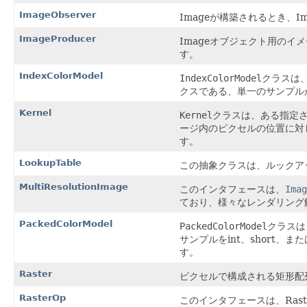
ImageObserver
Imageが構築されるとき、
ImageProducer
Imageオブジェクト用の
す。
IndexColorModel
IndexColorModel
クラスは
クスである、単一のサンプル
Kernel
Kernel
クラスは、ある指定
ージ内のピクセルの位置に対
す。
LookupTable
この抽象クラスは、ルックア
MultiResolutionImage
このインタフェースは、
Imag
ており、様々なレンダリング
PackedColorModel
PackedColorModel
クラスは
サンプルをint、short、
す。
Raster
ピクセルで構成される矩形配
RasterOp
このインタフェースは、Ras