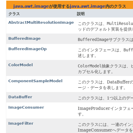
java.awt.image
が使用する
java.awt.image
内のクラス
クラス
説明
AbstractMultiResolutionImage
このクラスは、
MultiResolu
ッドのデフォルト実装を提供
BufferedImage
BufferedImage
サブクラス
BufferedImageOp
このインタフェースは、
Buff
述します。
ColorModel
ColorModel
抽象クラスは、
カプセル化します。
ComponentSampleModel
このクラスは、DataBuf
ージ・データを表します。
DataBuffer
このクラスは、1つ以上のデ
ImageConsumer
ImageProducerイ
す。
ImageFilter
このクラスには、一連のインタ
ImageConsumerへデ