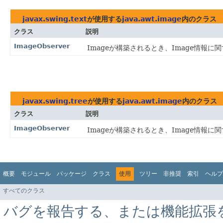
javax.swing.text
が使用する
java.awt.image
内のクラス
クラス
説明
ImageObserver
Imageが構築されるとき、Image情報
javax.swing.tree
が使用する
java.awt.image
内のクラス
クラス
説明
ImageObserver
Imageが構築されるとき、Image情報
概要
モジュール
パッケージ
クラス
使用
ツリー
非推奨
索引
ヘルプ
すべてのクラス
バグを報告する、または機能拡張