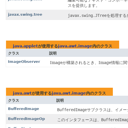
編集可能なテキスト・コンポーネ
スを提供します。
javax.swing.tree
javax.swing.JTree
を処理する
java.applet
が使用する
java.awt.image
内のクラス
クラス
説明
ImageObserver
Imageが構築されるとき、Image情報
java.awt
が使用する
java.awt.image
内のクラス
クラス
説明
BufferedImage
BufferedImage
サブクラスは、イメー
BufferedImageOp
このインタフェースは、
BufferedIma