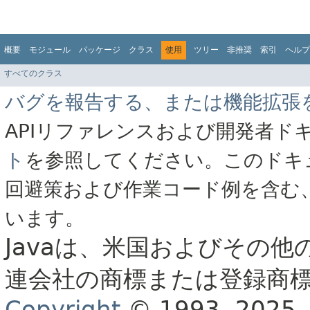
概要
モジュール
パッケージ
クラス
使用
ツリー
非推奨
索引
ヘルプ
すべてのクラス
バグを報告する、または機能拡張
APIリファレンスおよび開発者ド
ト
を参照してください。このドキ
回避策および作業コード例を含む
います。
Javaは、米国およびその他
連会社の商標または登録商
Copyright
© 1993, 2025, Or