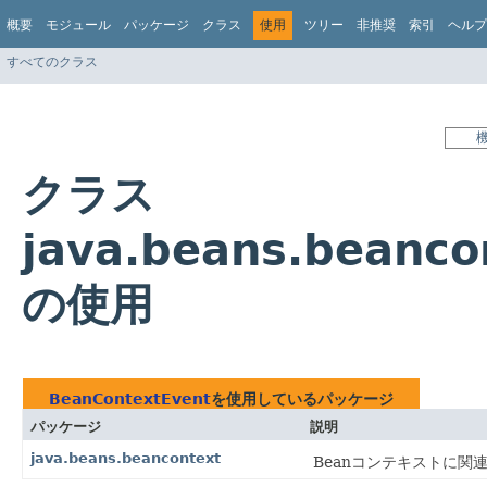
概要
モジュール
パッケージ
クラス
使用
ツリー
非推奨
索引
ヘルプ
すべてのクラス
クラス
java.beans.beanco
の使用
BeanContextEvent
を使用しているパッケージ
パッケージ
説明
java.beans.beancontext
Beanコンテキストに