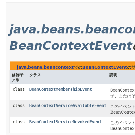
java.beans.beanco
BeanContextEvent
java.beans.beancontext
での
BeanContextEvent
の
修飾子
クラス
説明
と型
class
BeanContextMembershipEvent
BeanContex
子、または
class
BeanContextServiceAvailableEvent
このイベン
BeanCont
class
BeanContextServiceRevokedEvent
このイベン
BeanContex