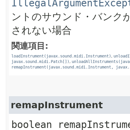
IllegalArgumentExcep
ントのサウンド・バンク
されない場合
関連項目:
loadInstrument(javax.sound.midi.Instrument)
,
unloadI
javax.sound.midi.Patch[])
,
unloadAllInstruments(java
remapInstrument(javax.sound.midi.Instrument, javax.
remapInstrument
boolean remapInstrume