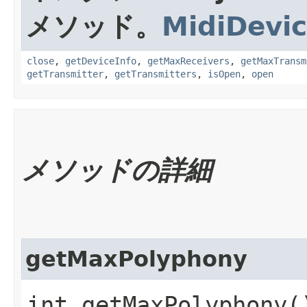
メソッド。
MidiDevi
close
,
getDeviceInfo
,
getMaxReceivers
,
getMaxTransm
getTransmitter
,
getTransmitters
,
isOpen
,
open
メソッドの詳細
getMaxPolyphony
int getMaxPolyphony(