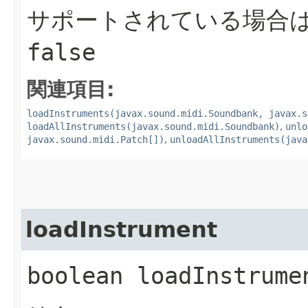
サポートされている場合
false
関連項目:
loadInstruments(javax.sound.midi.Soundbank, javax.s
loadAllInstruments(javax.sound.midi.Soundbank)
,
unlo
javax.sound.midi.Patch[])
,
unloadAllInstruments(java
loadInstrument
boolean loadInstrumen