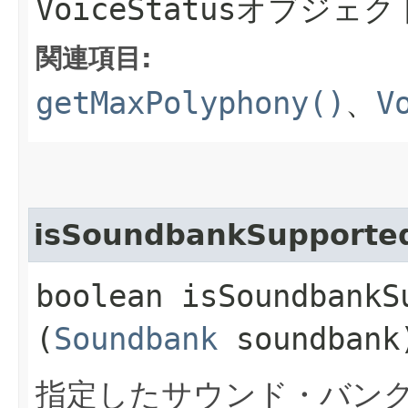
VoiceStatus
オブジェク
関連項目:
getMaxPolyphony()
、
V
isSoundbankSupporte
boolean isSoundbankSu
(
Soundbank
soundbank
指定したサウンド・バン