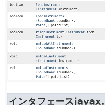
boolean
loadInstrument
(
Instrument
instrument)
boolean
loadInstruments
(
Soundbank
soundbank,
Patch
[] patchList)
boolean
remapInstrument
​(
Instrument
from,
Instrument
to)
void
unloadAllInstruments
(
Soundbank
soundbank)
void
unloadInstrument
(
Instrument
instrument)
void
unloadInstruments
(
Soundbank
soundbank,
Patch
[] patchList)
インタフェースjavax.