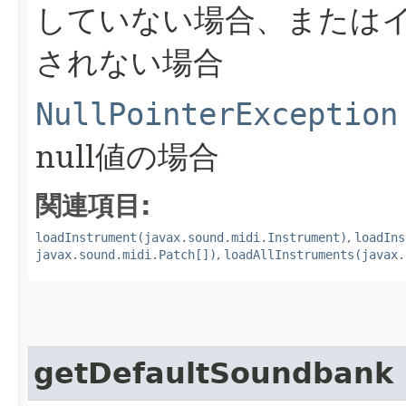
していない場合、または
されない場合
NullPointerException
null値の場合
関連項目:
loadInstrument(javax.sound.midi.Instrument)
,
loadIns
javax.sound.midi.Patch[])
,
loadAllInstruments(javax.
getDefaultSoundbank