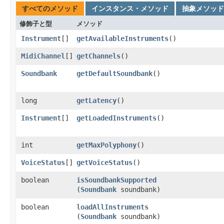
すべてのメソッド
インスタンス・メソッド
抽象メソッド
修飾子と型
メソッド
Instrument
[]
getAvailableInstruments
()
MidiChannel
[]
getChannels
()
Soundbank
getDefaultSoundbank
()
long
getLatency
()
Instrument
[]
getLoadedInstruments
()
int
getMaxPolyphony
()
VoiceStatus
[]
getVoiceStatus
()
boolean
isSoundbankSupported
(
Soundbank
soundbank)
boolean
loadAllInstruments
(
Soundbank
soundbank)