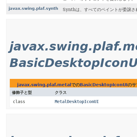
javax.swing.plaf.synth
Synthは、すべてのペイントが委譲され
javax.swing.plaf.m
BasicDesktopIconU
javax.swing.plaf.metal
での
BasicDesktopIconUI
のサ
修飾子と型
クラス
class
MetalDesktopIconUI