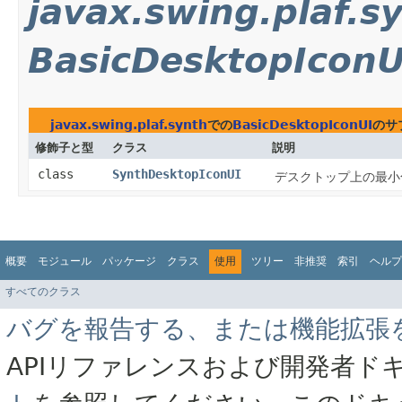
javax.swing.plaf.s
BasicDesktopIconU
javax.swing.plaf.synth
での
BasicDesktopIconUI
のサ
修飾子と型
クラス
説明
class
SynthDesktopIconUI
デスクトップ上の最小化
概要
モジュール
パッケージ
クラス
使用
ツリー
非推奨
索引
ヘルプ
すべてのクラス
バグを報告する、または機能拡張
APIリファレンスおよび開発者ド