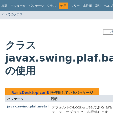
概要
モジュール
パッケージ
クラス
使用
ツリー
非推奨
索引
ヘルプ
すべてのクラス
クラス
javax.swing.plaf.b
の使用
BasicDesktopIconUI
を使用しているパッケージ
パッケージ
説明
javax.swing.plaf.metal
デフォルトのLook & FeelであるJava 
ェース・オブジェクトを提供します。