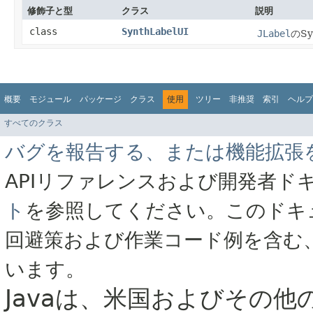
修飾子と型
クラス
説明
class
SynthLabelUI
JLabel
のS
概要
モジュール
パッケージ
クラス
使用
ツリー
非推奨
索引
ヘルプ
すべてのクラス
バグを報告する、または機能拡張
APIリファレンスおよび開発者ド
ト
を参照してください。このドキ
回避策および作業コード例を含む
います。
Javaは、米国およびその他