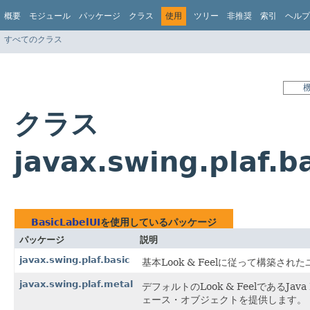
概要
モジュール
パッケージ
クラス
使用
ツリー
非推奨
索引
ヘルプ
すべてのクラス
クラス
javax.swing.plaf.
BasicLabelUI
を使用しているパッケージ
パッケージ
説明
javax.swing.plaf.basic
基本Look & Feelに従って構築
javax.swing.plaf.metal
デフォルトのLook & FeelであるJava 
ェース・オブジェクトを提供します。