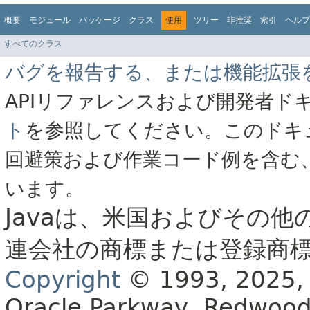
概要
モジュール
パッケージ
クラス
使用
ツリー
非推奨
索引
ヘルプ
すべてのクラス
バグを報告する、または機能拡張
APIリファレンスおよび開発者ド
ト
を参照してください。このドキ
回避策および作業コード例を含む
います。
Javaは、米国およびその他
連会社の商標または登録商
Copyright
© 1993, 2025, Or
Oracle Parkway, Redwood