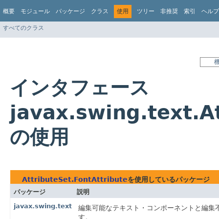
概要
モジュール
パッケージ
クラス
使用
ツリー
非推奨
索引
ヘルプ
すべてのクラス
インタフェース
javax.swing.text.A
の使用
AttributeSet.FontAttribute
を使用しているパッケージ
パッケージ
説明
javax.swing.text
編集可能なテキスト・コンポーネントと編集
す。