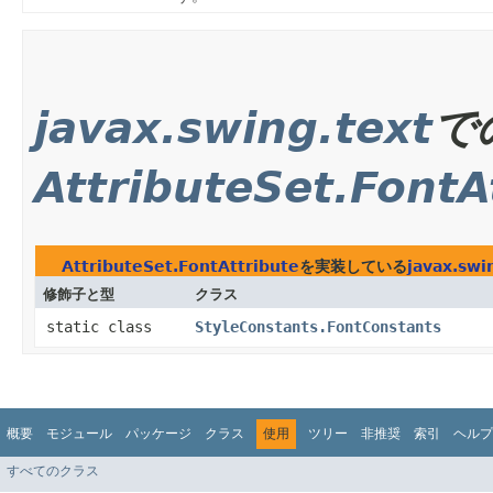
javax.swing.text
で
AttributeSet.FontA
AttributeSet.FontAttribute
を実装している
javax.swi
修飾子と型
クラス
static class
StyleConstants.FontConstants
概要
モジュール
パッケージ
クラス
使用
ツリー
非推奨
索引
ヘルプ
すべてのクラス