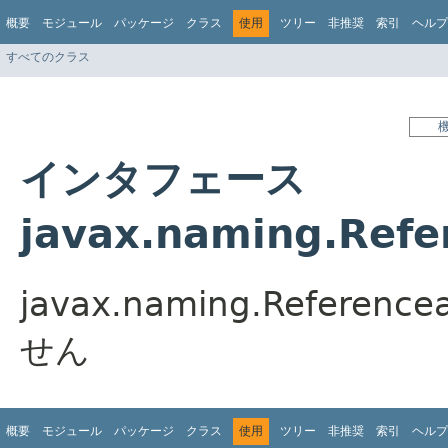
概要
モジュール
パッケージ
クラス
使用
ツリー
非推奨
索引
ヘルプ
すべてのクラス
インタフェース
javax.naming.Ref
javax.naming.Refe
せん
概要
モジュール
パッケージ
クラス
使用
ツリー
非推奨
索引
ヘルプ