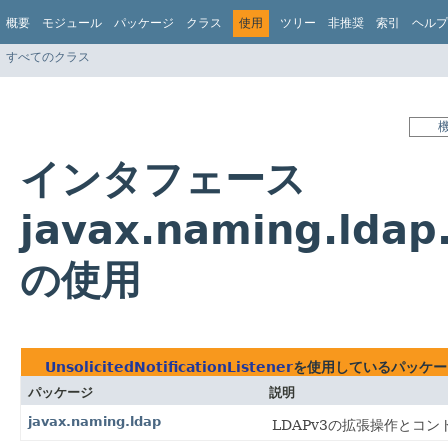
概要
モジュール
パッケージ
クラス
使用
ツリー
非推奨
索引
ヘルプ
すべてのクラス
インタフェース
javax.naming.ldap.
の使用
UnsolicitedNotificationListener
を使用しているパッケー
パッケージ
説明
javax.naming.ldap
LDAPv3の拡張操作とコ