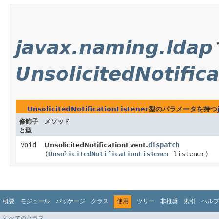
javax.naming.ldap
UnsolicitedNotific
UnsolicitedNotificationListener
型のパラメータを持つ
修飾子
メソッド
と型
void
dispatch
UnsolicitedNotificationEvent.
(
UnsolicitedNotificationListener
listener)
概要
モジュール
パッケージ
クラス
使用
ツリー
非推奨
索引
ヘルプ
すべてのクラス