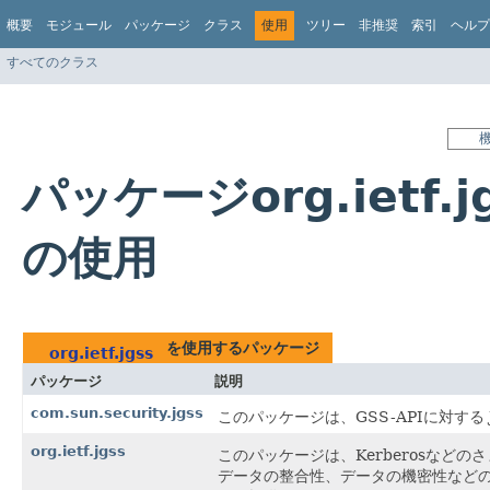
概要
モジュール
パッケージ
クラス
使用
ツリー
非推奨
索引
ヘルプ
すべてのクラス
パッケージorg.ietf.j
の使用
を使用するパッケージ
org.ietf.jgss
パッケージ
説明
com.sun.security.jgss
このパッケージは、GSS-APIに対す
org.ietf.jgss
このパッケージは、Kerberosなど
データの整合性、データの機密性など