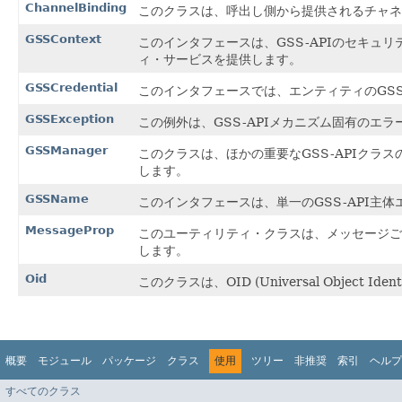
ChannelBinding
このクラスは、呼出し側から提供されるチャネ
GSSContext
このインタフェースは、GSS-APIのセキ
ィ・サービスを提供します。
GSSCredential
このインタフェースでは、エンティティのGSS
GSSException
この例外は、GSS-APIメカニズム固有のエラ
GSSManager
このクラスは、ほかの重要なGSS-APIク
します。
GSSName
このインタフェースは、単一のGSS-API主
MessageProp
このユーティリティ・クラスは、メッセージごと
します。
Oid
このクラスは、OID (Universal Object 
概要
モジュール
パッケージ
クラス
使用
ツリー
非推奨
索引
ヘルプ
すべてのクラス