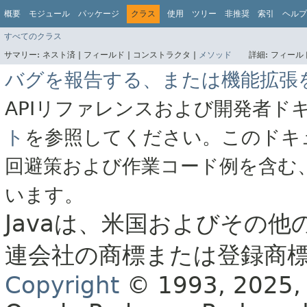
概要
モジュール
パッケージ
クラス
使用
ツリー
非推奨
索引
ヘルプ
すべてのクラス
サマリー:
ネスト済 |
フィールド |
コンストラクタ |
メソッド
詳細:
フィールド
バグを報告する、または機能拡張
APIリファレンスおよび開発者ド
ト
を参照してください。このドキ
回避策および作業コード例を含む
います。
Javaは、米国およびその他
連会社の商標または登録商
Copyright
© 1993, 2025, Or