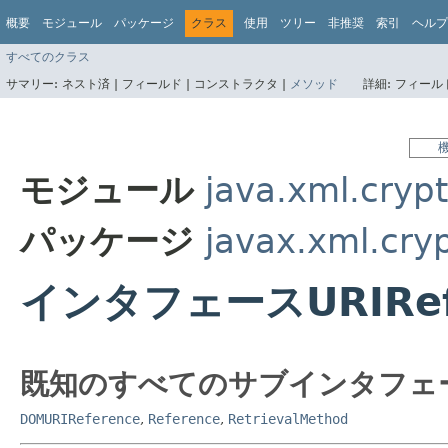
概要
モジュール
パッケージ
クラス
使用
ツリー
非推奨
索引
ヘルプ
すべてのクラス
サマリー:
ネスト済 |
フィールド |
コンストラクタ |
メソッド
詳細:
フィールド
モジュール
java.xml.cryp
パッケージ
javax.xml.cry
インタフェースURIRef
既知のすべてのサブインタフェ
DOMURIReference
,
Reference
,
RetrievalMethod