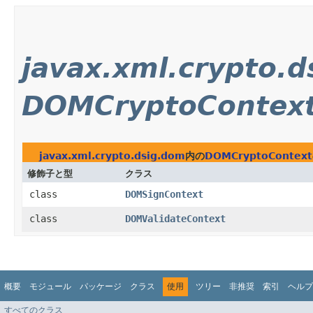
javax.xml.crypto.
DOMCryptoContex
javax.xml.crypto.dsig.dom
内の
DOMCryptoContext
修飾子と型
クラス
class
DOMSignContext
class
DOMValidateContext
概要
モジュール
パッケージ
クラス
使用
ツリー
非推奨
索引
ヘルプ
すべてのクラス