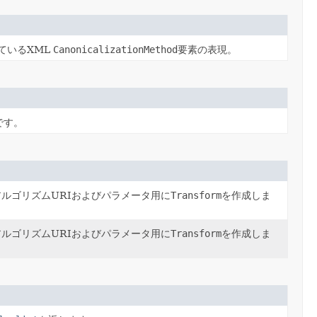
ているXML
CanonicalizationMethod
要素の表現。
eです。
ルゴリズムURIおよびパラメータ用に
Transform
を作成しま
ルゴリズムURIおよびパラメータ用に
Transform
を作成しま