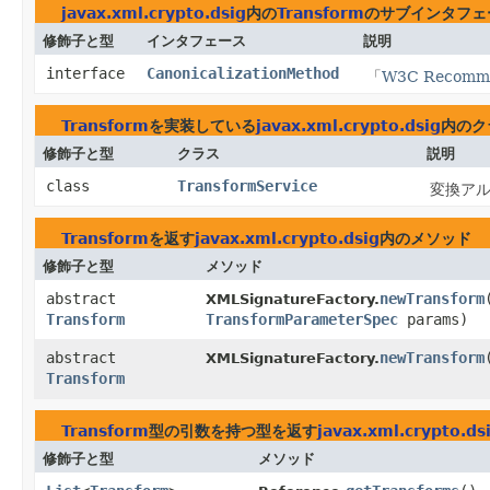
javax.xml.crypto.dsig
内の
Transform
のサブインタフェ
修飾子と型
インタフェース
説明
interface
CanonicalizationMethod
「
W3C Recommen
Transform
を実装している
javax.xml.crypto.dsig
内のク
修飾子と型
クラス
説明
class
TransformService
変換アルゴ
Transform
を返す
javax.xml.crypto.dsig
内のメソッド
修飾子と型
メソッド
abstract
newTransform
​
XMLSignatureFactory.
Transform
TransformParameterSpec
params)
abstract
newTransform
​
XMLSignatureFactory.
Transform
Transform
型の引数を持つ型を返す
javax.xml.crypto.ds
修飾子と型
メソッド