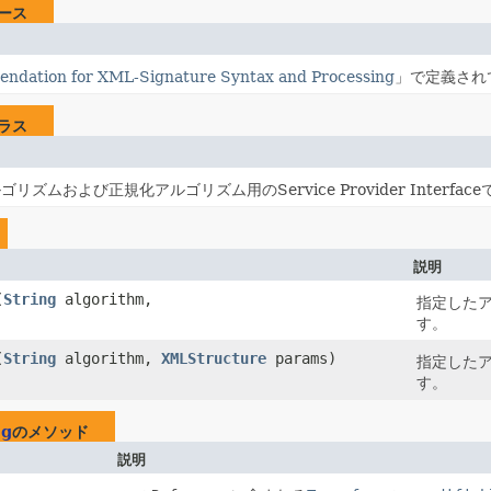
ース
dation for XML-Signature Syntax and Processing
」で定義され
ラス
リズムおよび正規化アルゴリズム用のService Provider Interfac
説明
(
String
algorithm,
指定したア
す。
(
String
algorithm,
XMLStructure
params)
指定したア
す。
ig
のメソッド
説明