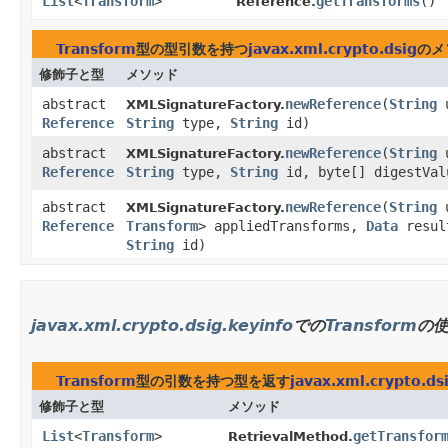
List
<
Transform
>
getTransforms
()
Reference.
Transform
型の型引数を持つ
javax.xml.crypto.dsig
のメ
修飾子と型
メソッド
abstract
newReference
​(
String
XMLSignatureFactory.
Reference
String
type,
String
id)
abstract
newReference
​(
String
XMLSignatureFactory.
Reference
String
type,
String
id, byte[] digestVal
abstract
newReference
​(
String
XMLSignatureFactory.
Reference
Transform
> appliedTransforms,
Data
resu
String
id)
javax.xml.crypto.dsig.keyinfo
での
Transform
の
Transform
型の引数を持つ型を返す
javax.xml.crypto.ds
修飾子と型
メソッド
List
<
Transform
>
getTransfor
RetrievalMethod.