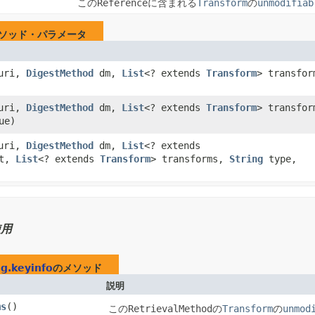
この
Reference
に含まれる
Transform
の
unmodifiab
ソッド・パラメータ
uri,
DigestMethod
dm,
List
<? extends
Transform
> transfor
uri,
DigestMethod
dm,
List
<? extends
Transform
> transfor
ue)
uri,
DigestMethod
dm,
List
<? extends
lt,
List
<? extends
Transform
> transforms,
String
type,
使用
ig.keyinfo
のメソッド
説明
ms
()
この
RetrievalMethod
の
Transform
の
unmod