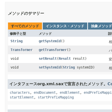
メソッドのサマリー
すべてのメソッド
インスタンス・メソッド
抽象メソッド
修飾子と型
メソッド
説
String
getSystemId
()
相
Transformer
getTransformer
()
void
setResult
​(
Result
result)
void
setSystemId
​(
String
systemID)
相
インタフェースorg.xml.saxで宣言されたメソッド。
C
characters
,
endDocument
,
endElement
,
endPrefixMappi
startElement
,
startPrefixMapping