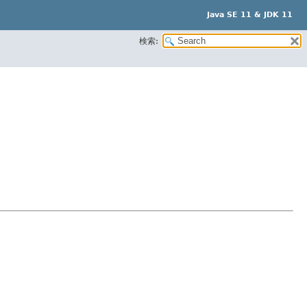
Java SE 11 & JDK 11
検索: