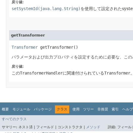
戻り値:
setSystemId(java.lang.String)
を使用して設定されたsyste
getTransformer
Transformer
getTransformer()
パラメータおよび出力プロパティを設定するために必要な、この
戻り値:
この
TransformerHandler
に関連付けられている
Transformer
概要
モジュール
パッケージ
クラス
使用
ツリー
非推奨
索引
ヘルプ
すべてのクラス
サマリー:
ネスト済 |
フィールド |
コンストラクタ |
メソッド
詳細:
フィールド