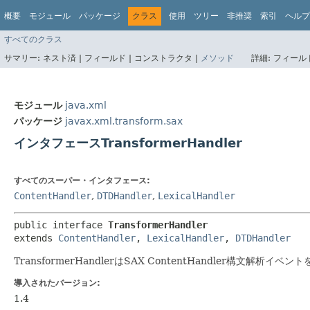
概要
モジュール
パッケージ
クラス
使用
ツリー
非推奨
索引
ヘルプ
すべてのクラス
サマリー:
ネスト済 |
フィールド |
コンストラクタ |
メソッド
詳細:
フィールド
モジュール
java.xml
パッケージ
javax.xml.transform.sax
インタフェースTransformerHandler
すべてのスーパー・インタフェース:
ContentHandler
,
DTDHandler
,
LexicalHandler
public interface 
TransformerHandler
extends 
ContentHandler
, 
LexicalHandler
, 
DTDHandler
TransformerHandlerはSAX ContentHandler構文解析
導入されたバージョン:
1.4