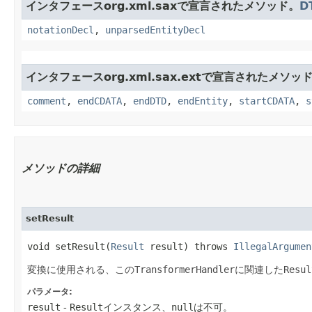
インタフェースorg.xml.saxで宣言されたメソッド。
D
notationDecl
,
unparsedEntityDecl
インタフェースorg.xml.sax.extで宣言されたメソッ
comment
,
endCDATA
,
endDTD
,
endEntity
,
startCDATA
,
s
メソッドの詳細
setResult
void setResult​(
Result
result) throws
IllegalArgumen
変換に使用される、この
TransformerHandler
に関連した
Resul
パラメータ:
result
-
Result
インスタンス、
null
は不可。