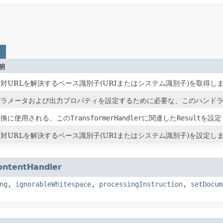
明
対URLを解決するベース識別子(URIまたはシステム識別子)を取得し
パラメータおよび出力プロパティを設定するために必要な、このハンド
変換に使用される、この
TransformerHandler
に関連した
Result
を設定
対URLを解決するベース識別子(URIまたはシステム識別子)を設定し
ontentHandler
ng
,
ignorableWhitespace
,
processingInstruction
,
setDocum