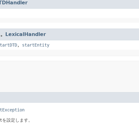
TDHandler
ド。
LexicalHandler
tartDTD
,
startEntity
tException
t
を設定します。