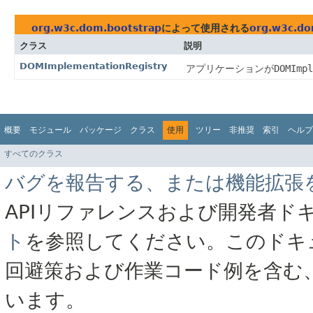
org.w3c.dom.bootstrap
によって使用される
org.w3c.d
クラス
説明
DOMImplementationRegistry
アプリケーションが
DOMImpl
概要
モジュール
パッケージ
クラス
使用
ツリー
非推奨
索引
ヘルプ
すべてのクラス
バグを報告する、または機能拡張
APIリファレンスおよび開発者ド
ト
を参照してください。このドキ
回避策および作業コード例を含む
います。