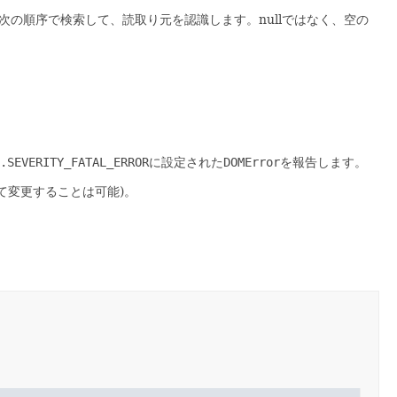
次の順序で検索して、読取り元を認識します。nullではなく、空の
.SEVERITY_FATAL_ERROR
に設定された
DOMError
を報告します。
て変更することは可能)。