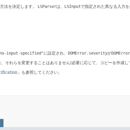
方法を決定します。
LSParser
は、
LSInput
で指定された異なる入力を
no-input-specified"
に設定され、
DOMError.severity
が
DOMError
は、それらを変更することはありません(必要に応じて、コピーを作成し
fication
」も参照してください。