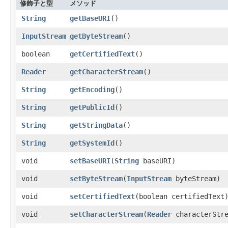
修飾子と型
メソッド
String
getBaseURI
()
InputStream
getByteStream
()
boolean
getCertifiedText
()
Reader
getCharacterStream
()
String
getEncoding
()
String
getPublicId
()
String
getStringData
()
String
getSystemId
()
void
setBaseURI
​(
String
baseURI)
void
setByteStream
​(
InputStream
byteStream)
void
setCertifiedText
​(boolean certifiedText
void
setCharacterStream
​(
Reader
characterStre