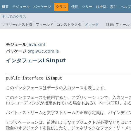
概要
モジュール
パッケージ
クラス
使用
ツリー
非推奨
索引
ヘルプ
すべてのクラス
サマリー:
ネスト済 |
フィールド |
コンストラクタ |
メソッド
詳細:
フィールド
モジュール
java.xml
パッケージ
org.w3c.dom.ls
インタフェースLSInput
public interface 
LSInput
このインタフェースはデータの入力ソースを表します。
このインタフェースを使用すると、アプリケーションで、入力ソー
(エンコーディングが指定されている場合もある)、ベースURI、
バイト・ストリームと文字ストリームの正確な定義は、バインディ
アプリケーションは、前述のようなオブジェクトが必要なときはい
独自のオブジェクトを提供したり、ジェネリックなファクトリ・メ