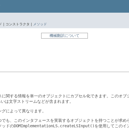
 |
コンストラクタ |
メソッド
機械翻訳について
スに関する情報を単一のオブジェクトにカプセル化できます。このオブ
あるいは文字ストリームなどが含まれます。
ングによって異なります。
つでも、このインタフェースを実装するオブジェクトを持つことが求め
ソッドの
DOMImplementationLS.createLSInput()
を使用してこのイ