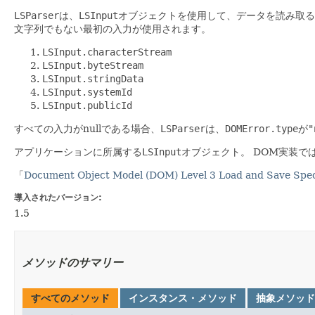
LSParser
は、
LSInput
オブジェクトを使用して、データを読み取る
文字列でもない最初の入力が使用されます。
LSInput.characterStream
LSInput.byteStream
LSInput.stringData
LSInput.systemId
LSInput.publicId
すべての入力がnullである場合、
LSParser
は、
DOMError.type
が
"
アプリケーションに所属する
LSInput
オブジェクト。
DOM実装で
「
Document Object Model (DOM) Level 3 Load and Save Speci
導入されたバージョン:
1.5
メソッドのサマリー
すべてのメソッド
インスタンス・メソッド
抽象メソッド