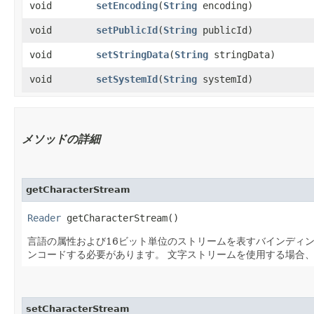
void
setEncoding
​(
String
encoding)
void
setPublicId
​(
String
publicId)
void
setStringData
​(
String
stringData)
void
setSystemId
​(
String
systemId)
メソッドの詳細
getCharacterStream
Reader
getCharacterStream()
言語の属性および16ビット単位のストリームを表すバインディ
ンコードする必要があります。
文字ストリームを使用する場合、
setCharacterStream