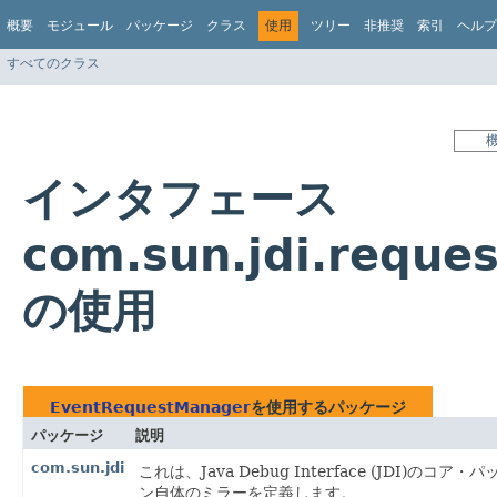
概要
モジュール
パッケージ
クラス
使用
ツリー
非推奨
索引
ヘルプ
すべてのクラス
インタフェース
com.sun.jdi.reque
の使用
EventRequestManager
を使用するパッケージ
パッケージ
説明
com.sun.jdi
これは、Java Debug Interface (JD
ン自体のミラーを定義します。