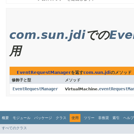
com.sun.jdi
での
Eve
用
EventRequestManager
を返す
com.sun.jdi
のメソッド
修飾子と型
メソッド
EventRequestManager
eventRequestMa
VirtualMachine.
概要
モジュール
パッケージ
クラス
使用
ツリー
非推奨
索引
ヘルプ
すべてのクラス