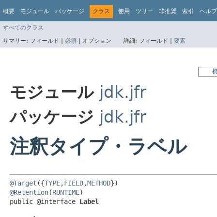
概要
モジュール
パッケージ
クラス
使用
ツリー
非推奨
索引
ヘルプ
すべてのクラス
サマリー:
フィールド |
必須
|
オプション
詳細:
フィールド |
要素
モジュール
jdk.jfr
パッケージ
jdk.jfr
注釈タイプ・ラベル
@Target
({
TYPE
,
FIELD
,
METHOD
@Retention
(
RUNTIME
)

public @interface 
Label