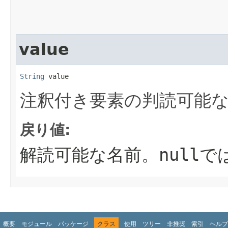
value
String
 value
注釈付き要素の判読可能
戻り値:
解読可能な名前。
null
で
概要
モジュール
パッケージ
クラス
使用
ツリー
非推奨
索引
ヘルプ