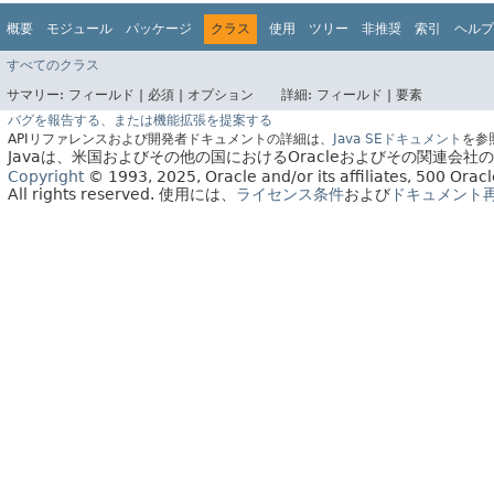
概要
モジュール
パッケージ
クラス
使用
ツリー
非推奨
索引
ヘルプ
すべてのクラス
サマリー:
フィールド |
必須 |
オプション
詳細:
フィールド |
要素
バグを報告する、または機能拡張を提案する
APIリファレンスおよび開発者ドキュメントの詳細は、
Java SEドキュメント
を参
Javaは、米国およびその他の国におけるOracleおよびその関連会
Copyright
© 1993, 2025, Oracle and/or its affiliates, 500 Or
All rights reserved.
使用には、
ライセンス条件
および
ドキュメント