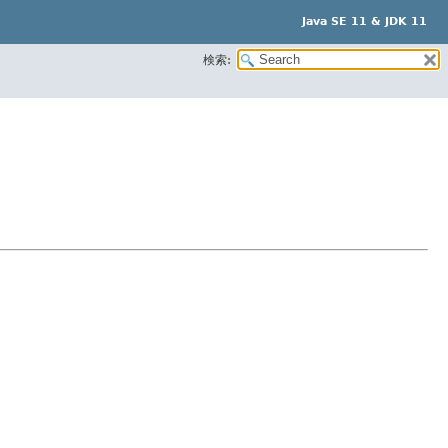
Java SE 11 & JDK 11
検索: