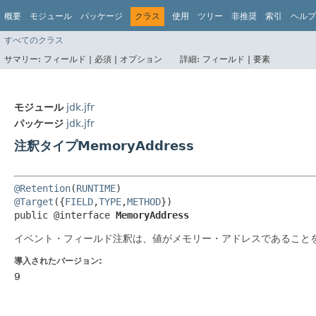
概要
モジュール
パッケージ
クラス
使用
ツリー
非推奨
索引
ヘルプ
すべてのクラス
サマリー:
フィールド |
必須 |
オプション
詳細:
フィールド |
要素
モジュール
jdk.jfr
パッケージ
jdk.jfr
注釈タイプMemoryAddress
@Retention
(
RUNTIME
@Target
({
FIELD
,
TYPE
,
METHOD
})

public @interface 
MemoryAddress
イベント・フィールド注釈は、値がメモリー・アドレスであること
導入されたバージョン:
9