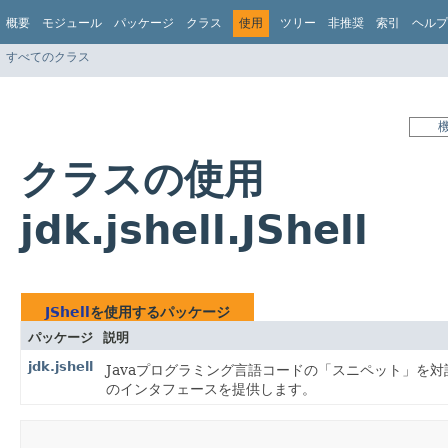
概要
モジュール
パッケージ
クラス
使用
ツリー
非推奨
索引
ヘルプ
すべてのクラス
クラスの使用
jdk.jshell.JShell
JShell
を使用するパッケージ
パッケージ
説明
jdk.jshell
Javaプログラミング言語コードの「スニペット」を対話形式で
のインタフェースを提供します。