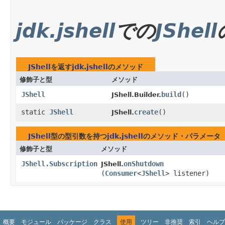
jdk.jshell
での
JShell
JShell
を返す
jdk.jshell
のメソッド
修飾子と型
メソッド
JShell
build
()
JShell.Builder.
static
JShell
create
()
JShell.
JShell
型の型引数を持つ
jdk.jshell
のメソッド・パラメータ
修飾子と型
メソッド
JShell.Subscription
onShutdown
JShell.
(
Consumer
<
JShell
> listener)
概要
モジュール
パッケージ
クラス
使用
ツリー
非推奨
索引
ヘルプ