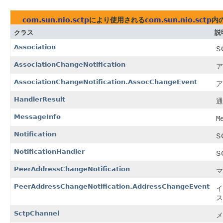
com.sun.nio.sctp
により使用される
com.sun.nio.sctp
内
クラス
説
Association
S
AssociationChangeNotification
ア
AssociationChangeNotification.AssocChangeEvent
ア
HandlerResult
通
MessageInfo
M
Notification
S
NotificationHandler
S
PeerAddressChangeNotification
マ
PeerAddressChangeNotification.AddressChangeEvent
イ
ス
SctpChannel
メ