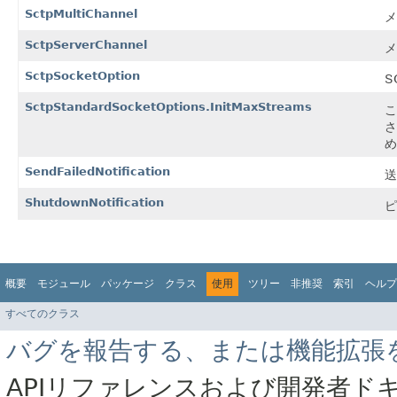
SctpMultiChannel
メ
SctpServerChannel
メ
SctpSocketOption
S
SctpStandardSocketOptions.InitMaxStreams
こ
さ
め
SendFailedNotification
送
ShutdownNotification
ピ
概要
モジュール
パッケージ
クラス
使用
ツリー
非推奨
索引
ヘルプ
すべてのクラス
バグを報告する、または機能拡張
APIリファレンスおよび開発者ド