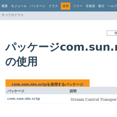
概要
モジュール
パッケージ
クラス
使用
ツリー
非推奨
索引
ヘルプ
すべてのクラス
パッケージcom.sun.n
の使用
com.sun.nio.sctp
を使用するパッケージ
パッケージ
説明
com.sun.nio.sctp
Stream Control Transp