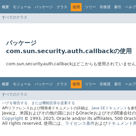
概要
モジュール
パッケージ
クラス
使用
ツリー
非推奨
索引
ヘルプ
すべてのクラス
パッケージ
com.sun.security.auth.callbackの使用
com.sun.security.auth.callbackはどこからも使用されていません
概要
モジュール
パッケージ
クラス
使用
ツリー
非推奨
索引
ヘルプ
すべてのクラス
バグを報告する、または機能拡張を提案する
APIリファレンスおよび開発者ドキュメントの詳細は、
Java SEドキュメント
を参
Javaは、米国およびその他の国におけるOracleおよびその関連会
Copyright
© 1993, 2025, Oracle and/or its affiliates, 500 Or
All rights reserved.
使用には、
ライセンス条件
および
ドキュメント