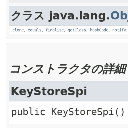
クラス java.lang.
Ob
clone
、
equals
、
finalize
、
getClass
、
hashCode
、
notify
コンストラクタの詳細
KeyStoreSpi
public
KeyStoreSpi
()