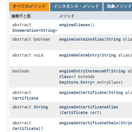
すべてのメソッド
インスタンス・メソッド
抽象メソッド
修飾子と型
メソッド
abstract
engineAliases
()
Enumeration
<
String
>
abstract boolean
engineContainsAlias
​(
String
alia
abstract void
engineDeleteEntry
​(
String
alias
boolean
engineEntryInstanceOf
​(
String
al
Class
<? extends
KeyStore.Entry
> entryClass)
abstract
engineGetCertificate
​(
String
ali
Certificate
abstract
String
engineGetCertificateAlias
(
Certificate
cert)
abstract
engineGetCertificateChain
​(
Stri
Certificate
[]