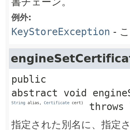
書チェーン。
例外:
KeyStoreException
- 
engineSetCertifica
public 
abstract
void
engine
String
 alias, 
Certificate
 cert)
 throws 
指定された別名に、指定