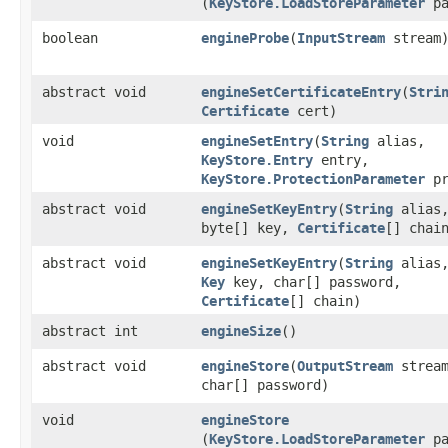
(
KeyStore.LoadStoreParameter
pa
boolean
engineProbe
​(
InputStream
stream
abstract void
engineSetCertificateEntry
​(
Stri
Certificate
cert)
void
engineSetEntry
​(
String
alias,
KeyStore.Entry
entry,
KeyStore.ProtectionParameter
pr
abstract void
engineSetKeyEntry
​(
String
alias
byte[] key,
Certificate
[] chai
abstract void
engineSetKeyEntry
​(
String
alias
Key
key, char[] password,
Certificate
[] chain)
abstract int
engineSize
()
abstract void
engineStore
​(
OutputStream
stream
char[] password)
void
engineStore
(
KeyStore.LoadStoreParameter
pa