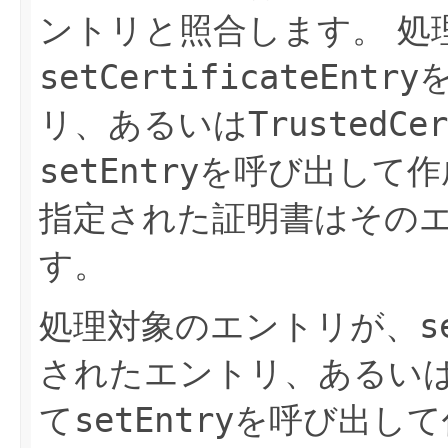
ントリと照合します。
処
setCertificateEntry
リ、あるいは
TrustedCer
setEntry
を呼び出して作
指定された証明書はその
す。
処理対象のエントリが、
s
されたエントリ、あるい
て
setEntry
を呼び出して