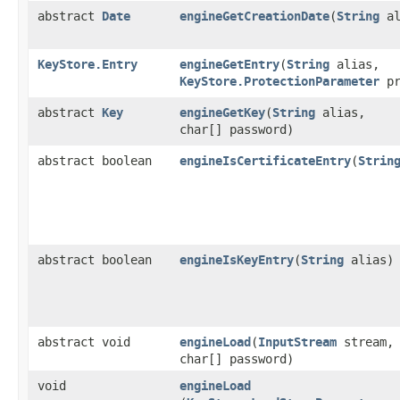
abstract
Date
engineGetCreationDate
​(
String
al
KeyStore.Entry
engineGetEntry
​(
String
alias,
KeyStore.ProtectionParameter
pr
abstract
Key
engineGetKey
​(
String
alias,
char[] password)
abstract boolean
engineIsCertificateEntry
​(
Strin
abstract boolean
engineIsKeyEntry
​(
String
alias)
abstract void
engineLoad
​(
InputStream
stream,
char[] password)
void
engineLoad