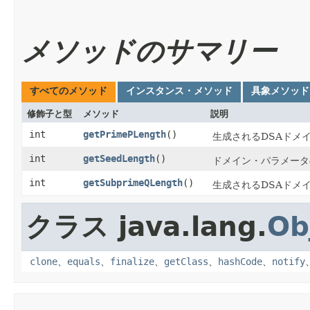
メソッドのサマリー
すべてのメソッド
インスタンス・メソッド
具象メソッド
修飾子と型
メソッド
説明
int
getPrimePLength
()
生成されるDSAドメ
int
getSeedLength
()
ドメイン・パラメータ
int
getSubprimeQLength
()
生成されるDSAドメ
クラス java.lang.
Ob
clone
、
equals
、
finalize
、
getClass
、
hashCode
、
notify