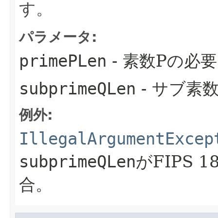
す。
パラメータ:
primePLen
- 素数Pの必
subprimeQLen
- サブ素
例外:
IllegalArgumentExcep
subprimeQLen
がFIPS 
合。