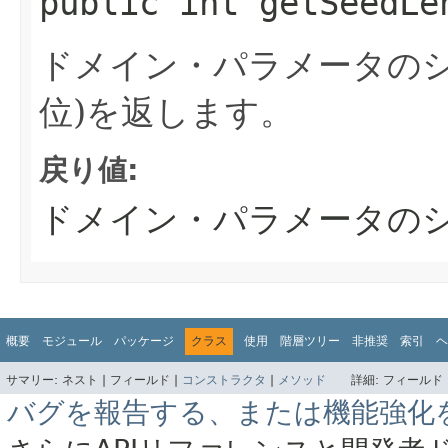
public
int
getSeedLe
ドメイン・パラメータのシ
位)を返します。
戻り値:
ドメイン・パラメータの
概要
モジュール
パッケージ
クラス
使用
階層ツリー
非推奨
索引
ヘ
サマリー:
ネスト |
フィールド |
コンストラクタ
|
メソッド
詳細:
フィールド 
バグを報告する、または機能強化