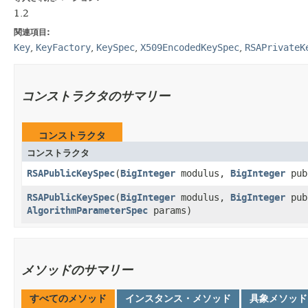
1.2
関連項目:
Key
,
KeyFactory
,
KeySpec
,
X509EncodedKeySpec
,
RSAPrivateK
コンストラクタのサマリー
コンストラクタ
コンストラクタ
RSAPublicKeySpec
​(
BigInteger
modulus,
BigInteger
pub
RSAPublicKeySpec
​(
BigInteger
modulus,
BigInteger
pub
AlgorithmParameterSpec
params)
メソッドのサマリー
すべてのメソッド
インスタンス・メソッド
具象メソッド