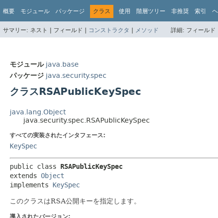
概要
モジュール
パッケージ
クラス
使用
階層ツリー
非推奨
索引
ヘ
サマリー:
ネスト |
フィールド |
コンストラクタ
|
メソッド
詳細:
フィールド 
モジュール
java.base
パッケージ
java.security.spec
クラスRSAPublicKeySpec
java.lang.Object
java.security.spec.RSAPublicKeySpec
すべての実装されたインタフェース:
KeySpec
public class 
RSAPublicKeySpec
extends 
Object
implements 
KeySpec
このクラスはRSA公開キーを指定します。
導入されたバージョン: