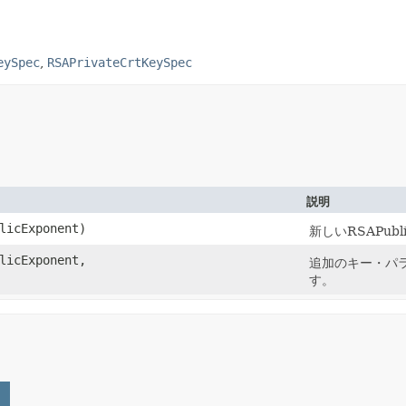
eySpec
,
RSAPrivateCrtKeySpec
説明
licExponent)
新しいRSAPubl
licExponent,
追加のキー・パラメ
す。