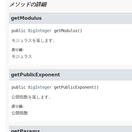
メソッドの詳細
getModulus
public
BigInteger
getModulus
()
モジュラスを返します。
戻り値:
モジュラス
getPublicExponent
public
BigInteger
getPublicExponent
()
公開指数を返します。
戻り値:
公開指数
getParams