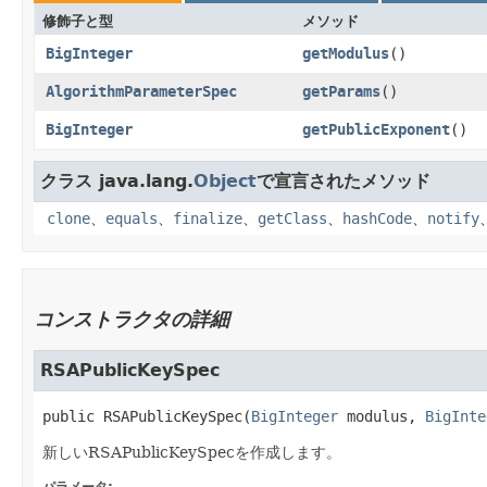
修飾子と型
メソッド
BigInteger
getModulus
()
AlgorithmParameterSpec
getParams
()
BigInteger
getPublicExponent
()
クラス java.lang.
Object
で宣言されたメソッド
clone
、
equals
、
finalize
、
getClass
、
hashCode
、
notify
コンストラクタの詳細
RSAPublicKeySpec
public
RSAPublicKeySpec
​(
BigInteger
 modulus, 
BigInte
新しいRSAPublicKeySpecを作成します。