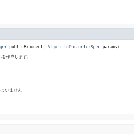
ger
 publicExponent, 
AlgorithmParameterSpec
 params)
ecを作成します。
かまいません