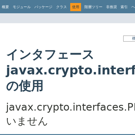
概要
モジュール
パッケージ
クラス
使用
階層ツリー
非推奨
索引
ヘ
インタフェース
javax.crypto.inte
の使用
javax.crypto.interf
いません