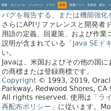
概要
モジュール
パッケージ
クラス
使用
階層ツリー
非推奨
索引
ヘ
バグを報告する、または機能強化
さらにAPIリファレンスと開発者
用語の定義、回避策、および作業
説明が含まれている
「Java S
い。
Javaは、米国およびその他の国に
の商標または登録商標です。
Copyright
© 1993, 2019, Oracle 
Parkway, Redwood Shores, CA
All rights reserved.
使用は
「ラ
再配布ポリシー」
に従います。
Mo