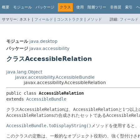
概要
モジュール
パッケージ
クラス
使用
階層ツリー
非推奨
索引
ヘ
サマリー:
ネスト |
フィールド
|
コンストラクタ
|
メソッド
詳細:
フィールド
モジュール
java.desktop
パッケージ
javax.accessibility
クラスAccessibleRelation
java.lang.Object
javax.accessibility.AccessibleBundle
javax.accessibility.AccessibleRelation
public class 
AccessibleRelation
extends 
AccessibleBundle
クラス
AccessibleRelation
は、
AccessibleRelation
と1つ以上
AccessibleRelations
の合成されたセットである
AccessibleRel
AccessibleBundle.toDisplayString()
メソッドを使用すると、
このクラスの定数は、一般的なオブジェクト役割の、強く型付けさ