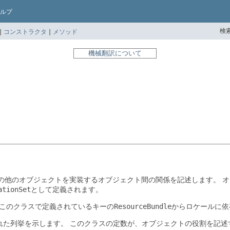
ルプ
検索
|
コンストラクタ
|
メソッド
機械翻訳について
の他のオブジェクトを実装するオブジェクト間の関係を記述します。
オ
ationSet
として定義されます。
このクラスで定義されているキーの
ResourceBundle
からロケールに依
れた列挙を示します。
このクラスの定数が、オブジェクトの役割を記述