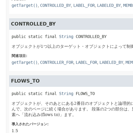
getTarget()
,
CONTROLLED_BY
,
LABEL_FOR
,
LABELED_BY
,
MEMB
CONTROLLED_BY
public static final
String
CONTROLLED_BY
オブジェクトが1つ以上のターゲット・オブジェクトによって制
関連項目:
getTarget()
,
CONTROLLER_FOR
,
LABEL_FOR
,
LABELED_BY
,
MEM
FLOWS_TO
public static final
String
FLOWS_TO
オブジェクトが、そのあとにある2番目のオブジェクトと論理的
んで、次のページに続く場合があります。
段落の2つの部分は、
素へ「流れ込み(flows to)」ます。
導入されたバージョン:
1.5