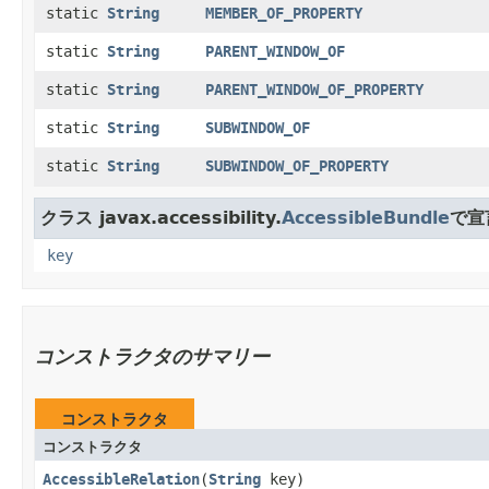
static
String
MEMBER_OF_PROPERTY
static
String
PARENT_WINDOW_OF
static
String
PARENT_WINDOW_OF_PROPERTY
static
String
SUBWINDOW_OF
static
String
SUBWINDOW_OF_PROPERTY
クラス javax.accessibility.
AccessibleBundle
で宣
key
コンストラクタのサマリー
コンストラクタ
コンストラクタ
AccessibleRelation
​(
String
key)