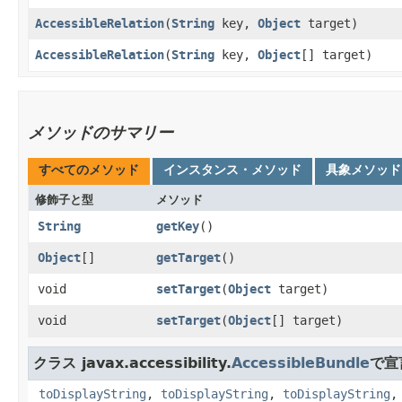
AccessibleRelation
​(
String
key,
Object
target)
AccessibleRelation
​(
String
key,
Object
[] target)
メソッドのサマリー
すべてのメソッド
インスタンス・メソッド
具象メソッド
修飾子と型
メソッド
String
getKey
()
Object
[]
getTarget
()
void
setTarget
​(
Object
target)
void
setTarget
​(
Object
[] target)
クラス javax.accessibility.
AccessibleBundle
で宣
toDisplayString
,
toDisplayString
,
toDisplayString