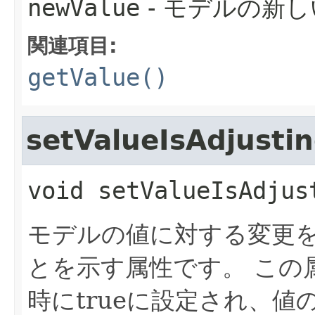
newValue
- モデルの新し
関連項目:
getValue()
setValueIsAdjusti
void
setValueIsAdjus
モデルの値に対する変更
とを示す属性です。
この
時にtrueに設定され、値