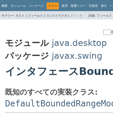
概要
モジュール
パッケージ
クラス
使用
階層ツリー
非推奨
索引
ヘ
サマリー:
ネスト |
フィールド |
コンストラクタ |
メソッド
詳細:
フィールド 
モジュール
java.desktop
パッケージ
javax.swing
インタフェースBounde
既知のすべての実装クラス:
DefaultBoundedRangeMo