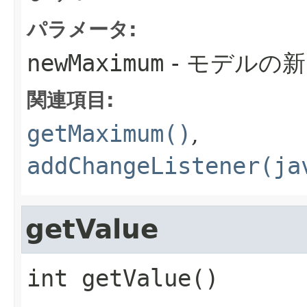
パラメータ:
newMaximum
- モデルの新
関連項目:
getMaximum()
,
addChangeListener(ja
getValue
int
getValue
()