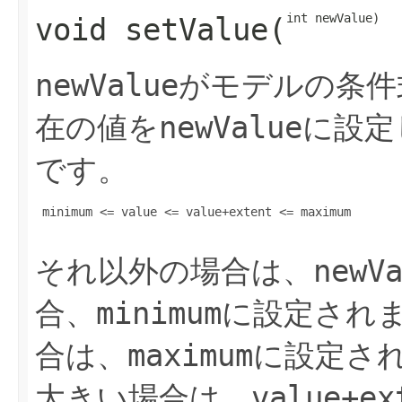
int newValue)
void
setValue
​(
newValue
がモデルの条件
在の値を
newValue
に設定
です。
 minimum <= value <= value+extent <= maximum

それ以外の場合は、
newV
合、
minimum
に設定され
合は、
maximum
に設定さ
大きい場合は、
value+ex