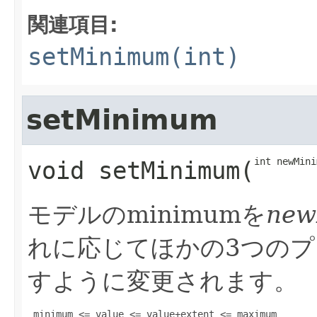
関連項目:
setMinimum(int)
setMinimum
int newMini
void
setMinimum
​(
モデルのminimumを
new
れに応じてほかの3つの
すように変更されます。
 minimum <= value <= value+extent <= maximum
