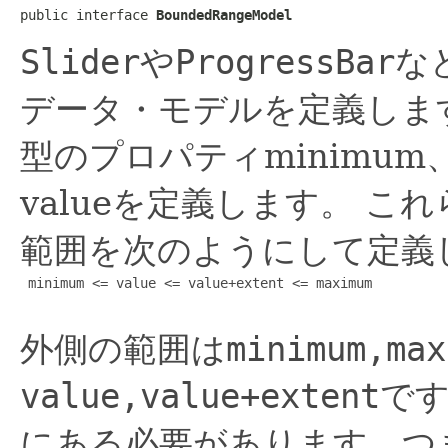
public interface 
BoundedRangeModel
Slider
や
ProgressBar
な
データ・モデルを定義しま
型のプロパティminimum、
valueを定義します。
これ
範囲を次のようにして定義
 minimum <= value <= value+extent <= maximum

外側の範囲は
minimum,max
value,value+extent
で
にある必要があります。つ