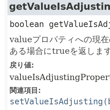
getValueIsAdjusti
boolean
getValueIsAd
valueプロパティへの
ある場合にtrueを返しま
戻り値:
valueIsAdjustingProper
関連項目:
setValueIsAdjusting(