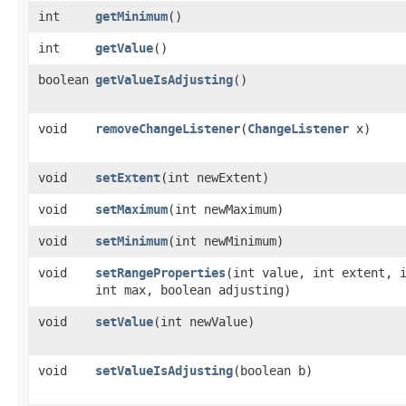
int
getMinimum
()
int
getValue
()
boolean
getValueIsAdjusting
()
void
removeChangeListener
​(
ChangeListener
x)
void
setExtent
​(int newExtent)
void
setMaximum
​(int newMaximum)
void
setMinimum
​(int newMinimum)
void
setRangeProperties
​(int value, int extent, 
int max, boolean adjusting)
void
setValue
​(int newValue)
void
setValueIsAdjusting
​(boolean b)