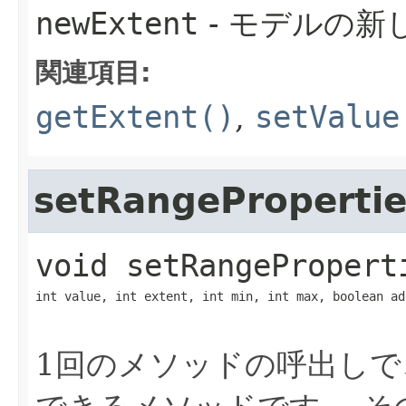
newExtent
- モデルの新し
関連項目:
getExtent()
,
setValue
setRangePropertie
void
setRangePropert
int value, int extent, int min, int max, boolean ad
1回のメソッドの呼出し