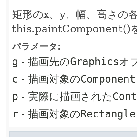
矩形のx、y、幅、高さの
this.paintCompone
パラメータ:
g
- 描画先の
Graphics
オ
c
- 描画対象の
Component
p
- 実際に描画された
Cont
r
- 描画対象の
Rectangle