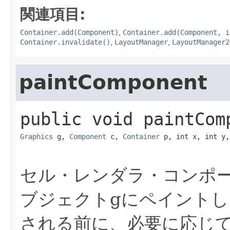
関連項目:
Container.add(Component)
,
Container.add(Component, i
Container.invalidate()
,
LayoutManager
,
LayoutManager2
paintComponent
public
void
paintCom
Graphics
 g, 
Component
 c, 
Container
 p, int x, int y,
セル・レンダラ・コンポ
ブジェクトgにペイントし
される前に、必要に応じ