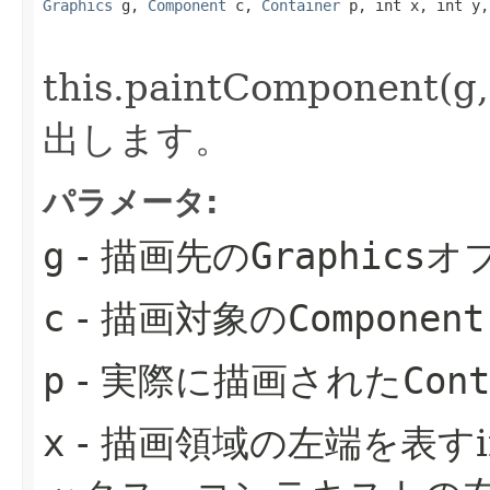
Graphics
 g, 
Component
 c, 
Container
 p, int x, int y,
this.paintComponent(g, 
出します。
パラメータ:
g
- 描画先の
Graphics
オ
c
- 描画対象の
Component
p
- 実際に描画された
Cont
x
- 描画領域の左端を表すi