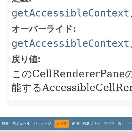
getAccessibleContext
オーバーライド:
getAccessibleContext
戻り値:
このCellRendererPane
能するAccessibleCellRe
概要
モジュール
パッケージ
クラス
使用
階層ツリー
非推奨
索引
ヘ