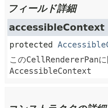
フィールド詳細
accessibleContext
protected
Accessible
この
CellRendererPan
に
AccessibleContext