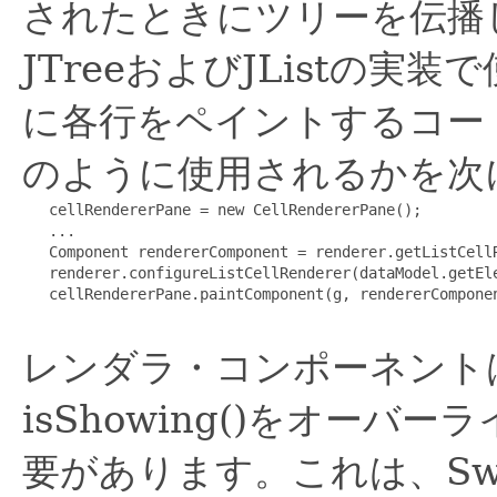
されたときにツリーを伝播
JTreeおよびJListの実
に各行をペイントするコードで、
のように使用されるかを次
   cellRendererPane = new CellRendererPane();

   ...

   Component rendererComponent = renderer.getListCellR
   renderer.configureListCellRenderer(dataModel.getEle
   cellRendererPane.paintComponent(g, rendererComponen
レンダラ・コンポーネント
isShowing()をオーバ
要があります。これは、Swin