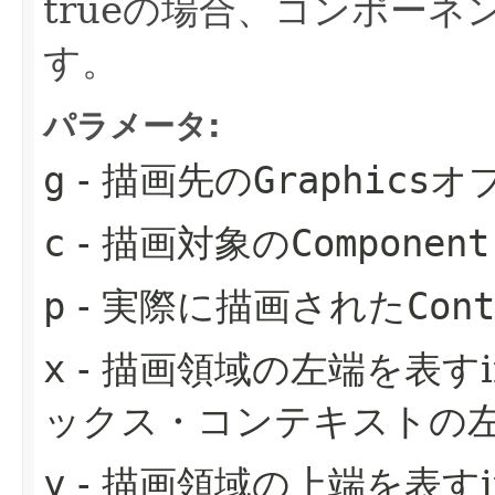
trueの場合、コンポー
す。
パラメータ:
g
- 描画先の
Graphics
オ
c
- 描画対象の
Component
p
- 実際に描画された
Cont
x
- 描画領域の左端を表すi
ックス・コンテキストの
y
- 描画領域の上端を表すi