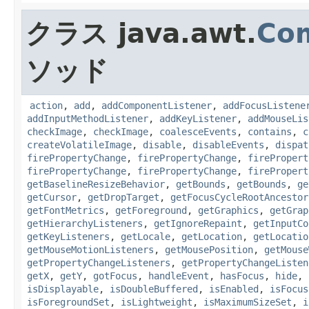
クラス java.awt.
Co
ソッド
action
,
add
,
addComponentListener
,
addFocusListene
addInputMethodListener
,
addKeyListener
,
addMouseLis
checkImage
,
checkImage
,
coalesceEvents
,
contains
,
c
createVolatileImage
,
disable
,
disableEvents
,
dispat
firePropertyChange
,
firePropertyChange
,
firePropert
firePropertyChange
,
firePropertyChange
,
firePropert
getBaselineResizeBehavior
,
getBounds
,
getBounds
,
ge
getCursor
,
getDropTarget
,
getFocusCycleRootAncestor
getFontMetrics
,
getForeground
,
getGraphics
,
getGrap
getHierarchyListeners
,
getIgnoreRepaint
,
getInputCo
getKeyListeners
,
getLocale
,
getLocation
,
getLocatio
getMouseMotionListeners
,
getMousePosition
,
getMouse
getPropertyChangeListeners
,
getPropertyChangeListen
getX
,
getY
,
gotFocus
,
handleEvent
,
hasFocus
,
hide
,
isDisplayable
,
isDoubleBuffered
,
isEnabled
,
isFocus
isForegroundSet
,
isLightweight
,
isMaximumSizeSet
,
i