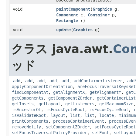
boolean shouldValidate)
void
paintComponent
​(
Graphics
g,
Component
c,
Container
p,
Rectangle
r)
void
update
​(
Graphics
g)
クラス java.awt.
Con
ッド
add
,
add
,
add
,
add
,
add
,
addContainerListener
,
add
applyComponentOrientation
,
areFocusTraversalKeysSet
findComponentAt
,
getAlignmentX
,
getAlignmentY
,
getC
getComponents
,
getComponentZOrder
,
getContainerList
getInsets
,
getLayout
,
getListeners
,
getMaximumSize
isAncestorOf
,
isFocusCycleRoot
,
isFocusCycleRoot
,
i
isValidateRoot
,
layout
,
list
,
list
,
locate
,
minimum
printComponents
,
processContainerEvent
,
processEven
removeNotify
,
setComponentZOrder
,
setFocusCycleRoot
setFocusTraversalPolicyProvider
,
setFont
,
setLayout