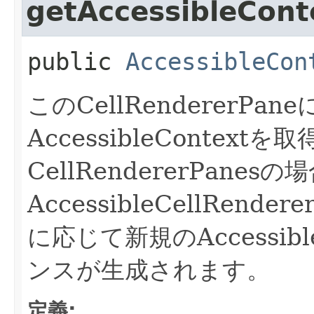
getAccessibleCont
public
AccessibleCon
このCellRendererPa
AccessibleContext
CellRendererPanesの場
AccessibleCellRen
に応じて新規のAccessible
ンスが生成されます。
定義: