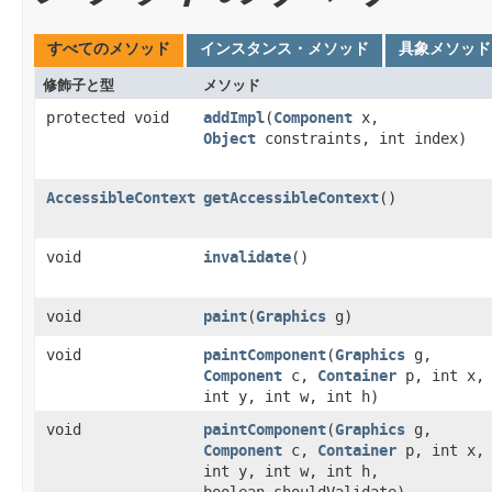
すべてのメソッド
インスタンス・メソッド
具象メソッド
修飾子と型
メソッド
protected void
addImpl
​(
Component
x,
Object
constraints, int index)
AccessibleContext
getAccessibleContext
()
void
invalidate
()
void
paint
​(
Graphics
g)
void
paintComponent
​(
Graphics
g,
Component
c,
Container
p, int x,
int y, int w, int h)
void
paintComponent
​(
Graphics
g,
Component
c,
Container
p, int x,
int y, int w, int h,