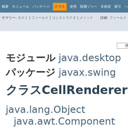
概要
モジュール
パッケージ
クラス
使用
階層ツリー
非推奨
索引
ヘ
サマリー:
ネスト
|
フィールド
|
コンストラクタ
|
メソッド
詳細:
フィールド
モジュール
java.desktop
パッケージ
javax.swing
クラスCellRenderer
java.lang.Object
java.awt.Component