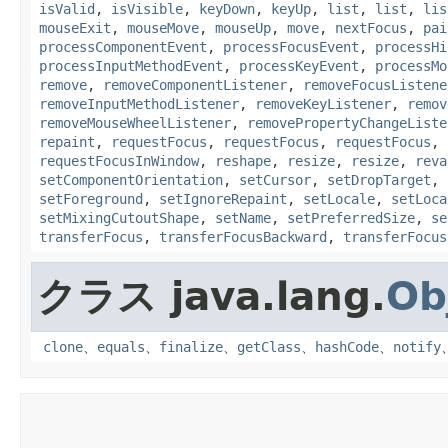
isValid
,
isVisible
,
keyDown
,
keyUp
,
list
,
list
,
lis
mouseExit
,
mouseMove
,
mouseUp
,
move
,
nextFocus
,
pai
processComponentEvent
,
processFocusEvent
,
processHi
processInputMethodEvent
,
processKeyEvent
,
processMo
remove
,
removeComponentListener
,
removeFocusListene
removeInputMethodListener
,
removeKeyListener
,
remov
removeMouseWheelListener
,
removePropertyChangeListe
repaint
,
requestFocus
,
requestFocus
,
requestFocus
,
requestFocusInWindow
,
reshape
,
resize
,
resize
,
reva
setComponentOrientation
,
setCursor
,
setDropTarget
,
setForeground
,
setIgnoreRepaint
,
setLocale
,
setLoca
setMixingCutoutShape
,
setName
,
setPreferredSize
,
se
transferFocus
,
transferFocusBackward
,
transferFocus
クラス java.lang.
Ob
clone
、
equals
、
finalize
、
getClass
、
hashCode
、
notify