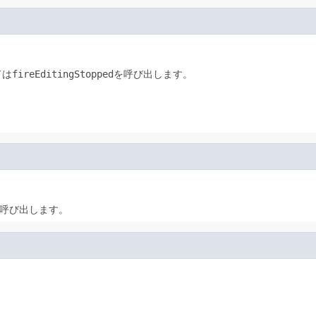
ドは
fireEditingStopped
を呼び出します。
呼び出します。