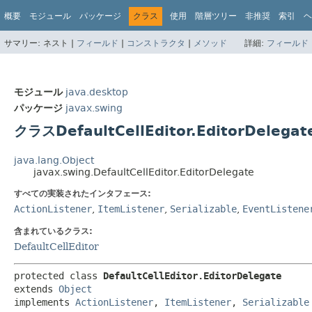
概要
モジュール
パッケージ
クラス
使用
階層ツリー
非推奨
索引
ヘ
サマリー:
ネスト |
フィールド
|
コンストラクタ
|
メソッド
詳細:
フィールド
モジュール
java.desktop
パッケージ
javax.swing
クラスDefaultCellEditor.EditorDelegat
java.lang.Object
javax.swing.DefaultCellEditor.EditorDelegate
すべての実装されたインタフェース:
ActionListener
,
ItemListener
,
Serializable
,
EventListene
含まれているクラス:
DefaultCellEditor
protected class 
DefaultCellEditor.EditorDelegate
extends 
Object
implements 
ActionListener
, 
ItemListener
, 
Serializable