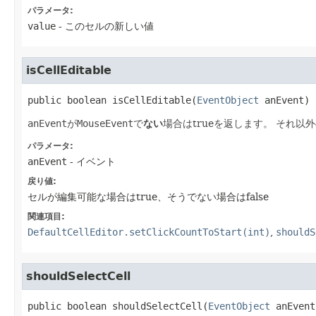
パラメータ:
value
- このセルの新しい値
isCellEditable
public
boolean
isCellEditable
​(
EventObject
 anEvent)
anEvent
が
MouseEvent
で
ない
場合はtrueを返します。
それ以外
パラメータ:
anEvent
- イベント
戻り値:
セルが編集可能な場合はtrue、そうでない場合はfalse
関連項目:
DefaultCellEditor.setClickCountToStart(int)
,
shouldS
shouldSelectCell
public
boolean
shouldSelectCell
​(
EventObject
 anEvent