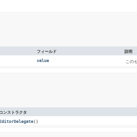
フィールド
説明
value
この
コンストラクタ
EditorDelegate
()