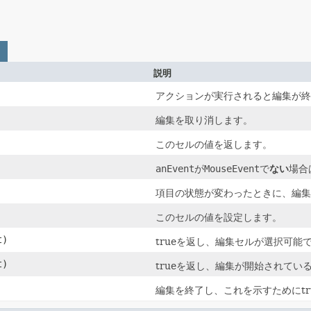
説明
アクションが実行されると編集が終
編集を取り消します。
このセルの値を返します。
anEvent
が
MouseEvent
で
ない
場合
項目の状態が変わったときに、編集
このセルの値を設定します。
t)
trueを返し、編集セルが選択可能
t)
trueを返し、編集が開始されてい
編集を終了し、これを示すためにtr