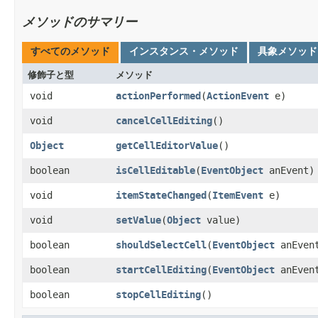
メソッドのサマリー
すべてのメソッド
インスタンス・メソッド
具象メソッド
修飾子と型
メソッド
void
actionPerformed
​(
ActionEvent
e)
void
cancelCellEditing
()
Object
getCellEditorValue
()
boolean
isCellEditable
​(
EventObject
anEvent)
void
itemStateChanged
​(
ItemEvent
e)
void
setValue
​(
Object
value)
boolean
shouldSelectCell
​(
EventObject
anEven
boolean
startCellEditing
​(
EventObject
anEven
boolean
stopCellEditing
()