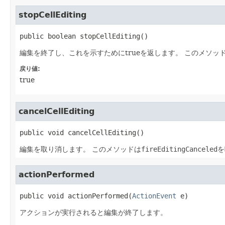
stopCellEditing
public
boolean
stopCellEditing
()
編集を終了し、これを示すためにtrueを返します。
このメソッ
戻り値:
true
cancelCellEditing
public
void
cancelCellEditing
()
編集を取り消します。
このメソッドは
fireEditingCanceled
を
actionPerformed
public
void
actionPerformed
​(
ActionEvent
 e)
アクションが実行されると編集が終了します。