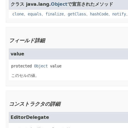
クラス java.lang.
Object
で宣言されたメソッド
clone
、
equals
、
finalize
、
getClass
、
hashCode
、
notify
フィールド詳細
value
protected
Object
value
このセルの値。
コンストラクタの詳細
EditorDelegate