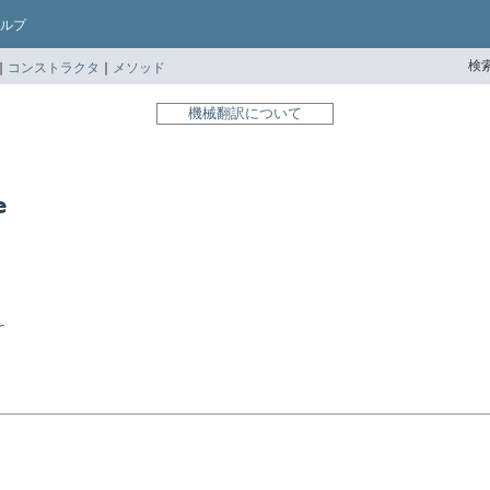
ルプ
検索
|
コンストラクタ
|
メソッド
機械翻訳について
e
r