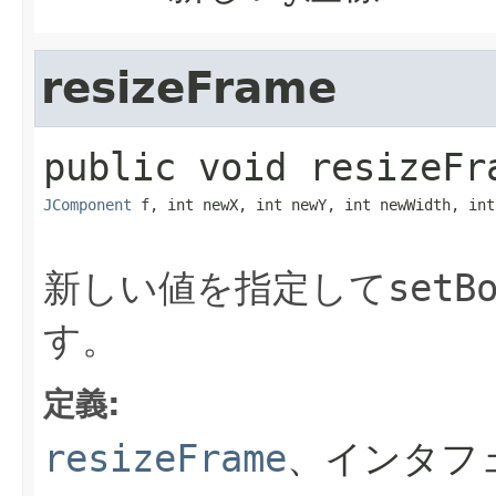
resizeFrame
public
void
resizeFr
JComponent
 f, int newX, int newY, int newWidth, int
新しい値を指定して
setB
す。
定義:
resizeFrame
、インタフ