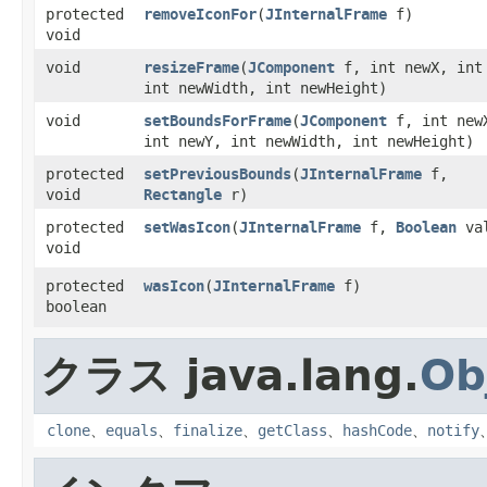
protected
removeIconFor
​(
JInternalFrame
f)
void
void
resizeFrame
​(
JComponent
f, int newX, int
int newWidth, int newHeight)
void
setBoundsForFrame
​(
JComponent
f, int new
int newY, int newWidth, int newHeight)
protected
setPreviousBounds
​(
JInternalFrame
f,
void
Rectangle
r)
protected
setWasIcon
​(
JInternalFrame
f,
Boolean
val
void
protected
wasIcon
​(
JInternalFrame
f)
boolean
クラス java.lang.
Ob
clone
、
equals
、
finalize
、
getClass
、
hashCode
、
notify