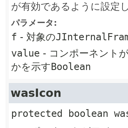
が有効であるように設定
パラメータ:
f
- 対象の
JInternalFra
value
- コンポーネント
かを示す
Boolean
wasIcon
protected
boolean
wa