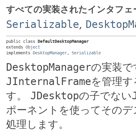
すべての実装されたインタフェ
Serializable
,
DesktopM
public class 
DefaultDesktopManager
extends 
Object
implements 
DesktopManager
, 
Serializable
DesktopManager
の実装で
JInternalFrame
を管理す
す。
JDesktop
の子でない
ポーネントを使ってそのデ
処理します。