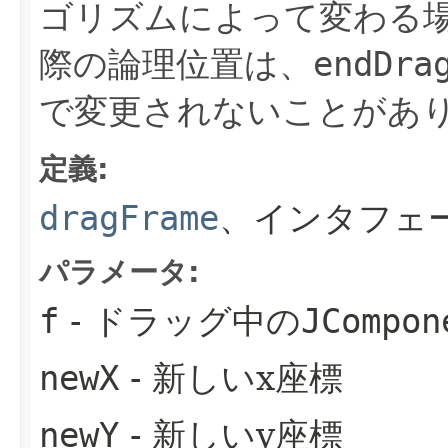
ゴリズムによって変わる
際の論理位置は、
endDra
で変更されないことがあ
定義:
dragFrame
、インタフェ
パラメータ:
f
- ドラッグ中の
JCompon
newX
- 新しいx座標
newY
- 新しいy座標