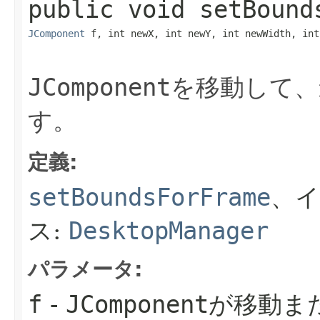
public
void
setBound
JComponent
 f, int newX, int newY, int newWidth, int
JComponent
を移動して、
す。
定義:
setBoundsForFrame
、
ス:
DesktopManager
パラメータ:
f
-
JComponent
が移動ま