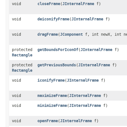
void
closeFrame
​(
JInternalFrame
f)
void
deiconifyFrame
​(
JInternalFrame
f)
void
dragFrame
​(
JComponent
f, int newX, int n
protected
getBoundsForIconOf
​(
JInternalFrame
f)
Rectangle
protected
getPreviousBounds
​(
JInternalFrame
f)
Rectangle
void
iconifyFrame
​(
JInternalFrame
f)
void
maximizeFrame
​(
JInternalFrame
f)
void
minimizeFrame
​(
JInternalFrame
f)
void
openFrame
​(
JInternalFrame
f)