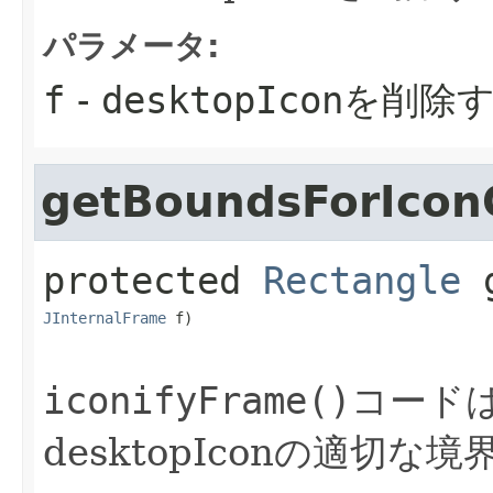
パラメータ:
f
-
desktopIcon
を削除
getBoundsForIcon
protected
Rectangle
JInternalFrame
 f)
iconifyFrame()
コード
desktopIconの適切