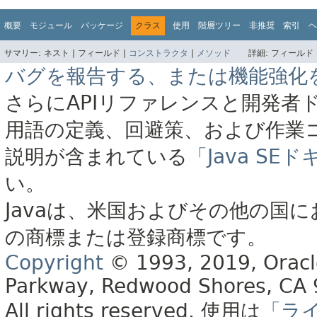
概要
モジュール
パッケージ
クラス
使用
階層ツリー
非推奨
索引
ヘ
サマリー:
ネスト |
フィールド |
コンストラクタ
|
メソッド
詳細:
フィールド 
バグを報告する、または機能強化
さらにAPIリファレンスと開発者
用語の定義、回避策、および作業
説明が含まれている
「Java S
い。
Javaは、米国およびその他の国に
の商標または登録商標です。
Copyright
© 1993, 2019, Oracle 
Parkway, Redwood Shores, CA
All rights reserved.
使用は
「ラ