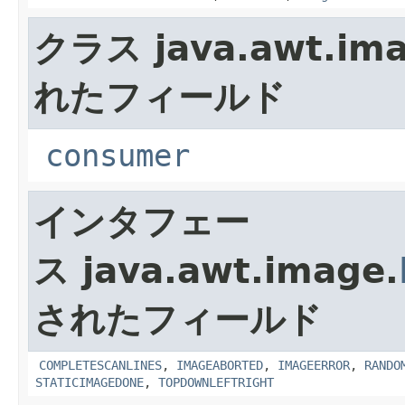
クラス java.awt.ima
れたフィールド
consumer
インタフェー
ス java.awt.image.
されたフィールド
COMPLETESCANLINES
,
IMAGEABORTED
,
IMAGEERROR
,
RANDO
STATICIMAGEDONE
,
TOPDOWNLEFTRIGHT