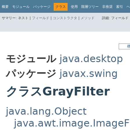
概要
モジュール
パッケージ
クラス
使用
階層ツリー
非推奨
索引
ヘ
サマリー:
ネスト |
フィールド
|
コンストラクタ
|
メソッド
詳細:
フィールド 
モジュール
java.desktop
パッケージ
javax.swing
クラスGrayFilter
java.lang.Object
java.awt.image.ImageFi