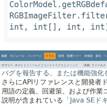
ColorModel.getRGBdef
RGBImageFilter.filte
int, int[], int, int
概要
モジュール
パッケージ
クラス
使用
階層ツリー
非推奨
索引
ヘ
サマリー:
ネスト |
フィールド
|
コンストラクタ
|
メソッド
詳細:
フィールド 
バグを報告する、または機能強化
さらにAPIリファレンスと開発者
用語の定義、回避策、および作業
説明が含まれている
「Java S