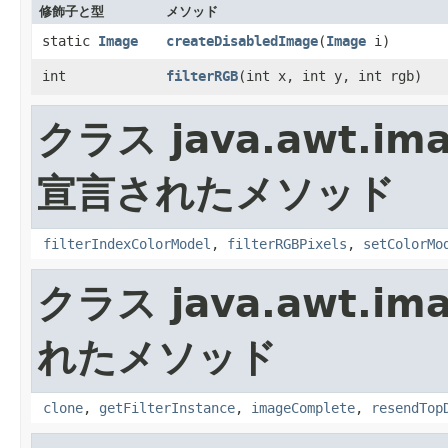
修飾子と型
メソッド
static
Image
createDisabledImage
​(
Image
i)
int
filterRGB
​(int x, int y, int rgb)
クラス java.awt.ima
宣言されたメソッド
filterIndexColorModel
,
filterRGBPixels
,
setColorMo
クラス java.awt.ima
れたメソッド
clone
,
getFilterInstance
,
imageComplete
,
resendTop