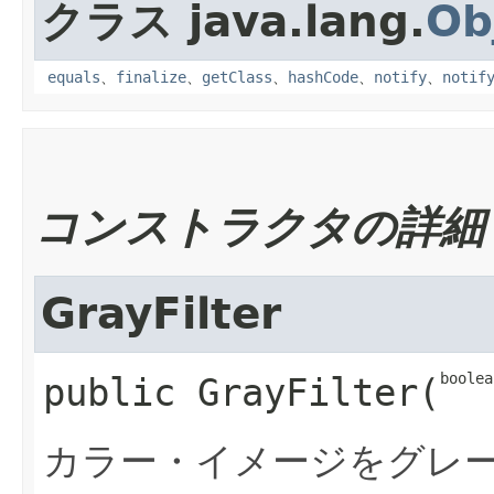
クラス java.lang.
Ob
equals
、
finalize
、
getClass
、
hashCode
、
notify
、
notif
コンストラクタの詳細
GrayFilter
boolea
public
GrayFilter
​(
カラー・イメージをグレ