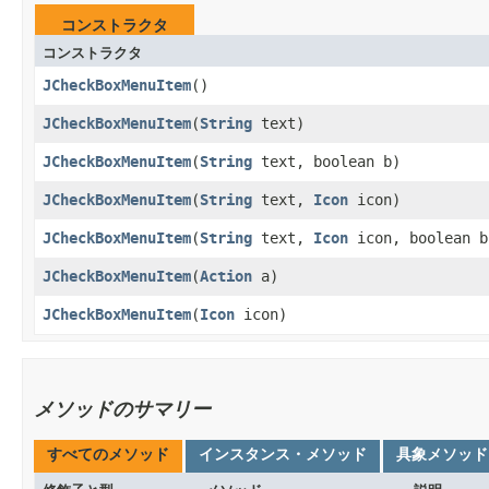
コンストラクタ
コンストラクタ
JCheckBoxMenuItem
()
JCheckBoxMenuItem
​(
String
text)
JCheckBoxMenuItem
​(
String
text, boolean b)
JCheckBoxMenuItem
​(
String
text,
Icon
icon)
JCheckBoxMenuItem
​(
String
text,
Icon
icon, boolean b
JCheckBoxMenuItem
​(
Action
a)
JCheckBoxMenuItem
​(
Icon
icon)
メソッドのサマリー
すべてのメソッド
インスタンス・メソッド
具象メソッド