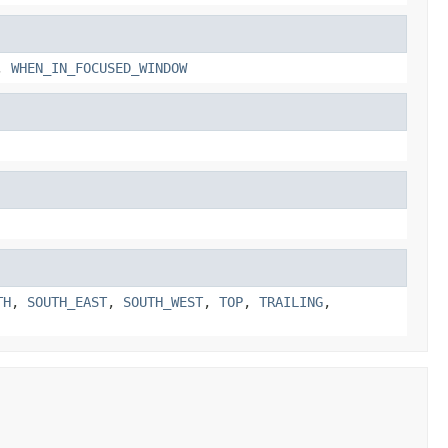
,
WHEN_IN_FOCUSED_WINDOW
TH
,
SOUTH_EAST
,
SOUTH_WEST
,
TOP
,
TRAILING
,