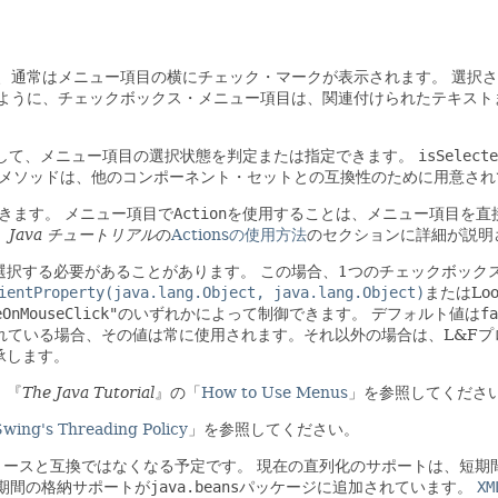
、通常はメニュー項目の横にチェック・マークが表示されます。
選択さ
ように、チェックボックス・メニュー項目は、関連付けられたテキスト
して、メニュー項目の選択状態を判定または指定できます。
isSelecte
メソッドは、他のコンポーネント・セットとの互換性のために用意され
きます。
メニュー項目で
Action
を使用することは、メニュー項目を直
、
Java チュートリアル
の
Actionsの使用方法
のセクションに詳細が説明
選択する必要があることがあります。
この場合、1つのチェックボック
ientProperty(java.lang.Object, java.lang.Object)
またはLoo
eOnMouseClick"
のいずれかによって制御できます。
デフォルト値は
fa
定されている場合、その値は常に使用されます。それ以外の場合は、L&F
承します。
、『
The Java Tutorial
』の「
How to Use Menus
」を参照してくださ
Swing's Threading Policy
」を参照してください。
リースと互換ではなくなる予定です。
現在の直列化のサポートは、短期間
の長期間の格納サポートが
java.beans
パッケージに追加されています。
XM