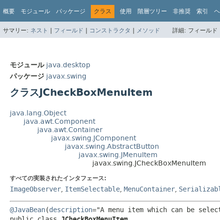
概要
モジュール
パッケージ
クラス
使用
階層ツリー
非推奨
索引
ヘ
サマリー:
ネスト
|
フィールド
|
コンストラクタ
|
メソッド
詳細:
フィールド 
モジュール
java.desktop
パッケージ
javax.swing
クラスJCheckBoxMenuItem
java.lang.Object
java.awt.Component
java.awt.Container
javax.swing.JComponent
javax.swing.AbstractButton
javax.swing.JMenuItem
javax.swing.JCheckBoxMenuItem
すべての実装されたインタフェース:
ImageObserver
,
ItemSelectable
,
MenuContainer
,
Serializab
@JavaBean
(
description
="A menu item which can be select
public class 
JCheckBoxMenuItem