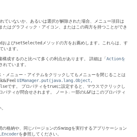
れていないか、あるいは選択が解除された場合、メニュー項目は
またはグラフィック・アイコン、またはこの両方を持つことができ
d
および
setSelected
メソッドの方をお薦めします。これらは、す
ています。
接構成するのと比べて多くの利点があります。
詳細は「
Action
を
されています。
ス・メニュー・アイテムをクリックしてもメニューを閉じることは
k&Feel
UIManager.put(java.lang.Object,
lse
です。
プロパティを
true
に設定すると、マウスでクリックし
プロパティが問合せされます。
ノート: 一部の
L&F
はこのプロパティ
い。
の格納や、同じバージョンのSwingを実行するアプリケーション
LEncoder
を参照してください。