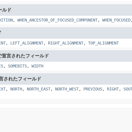
ールド
DITION
,
WHEN_ANCESTOR_OF_FOCUSED_COMPONENT
,
WHEN_FOCUSED
ド
ENT
,
LEFT_ALIGNMENT
,
RIGHT_ALIGNMENT
,
TOP_ALIGNMENT
で宣言されたフィールド
ES
,
SOMEBITS
,
WIDTH
言されたフィールド
EXT
,
NORTH
,
NORTH_EAST
,
NORTH_WEST
,
PREVIOUS
,
RIGHT
,
SOU