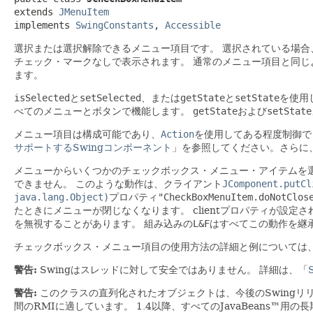
extends 
JMenuItem
implements 
SwingConstants
, 
Accessible
選択または選択解除できるメニュー項目です。
選択されている場合
チェック・マークなしで表示されます。
通常のメニュー項目と同じ
ます。
isSelected
と
setSelected
、または
getState
と
setState
を使用
べてのメニューとボタンで機能します。
getState
および
setState
メニュー項目は構成可能であり、
Action
を使用してある程度制御で
サポートするSwingコンポーネント
」を参照してください。さらに
メニューからいくつかのチェックボックス・メニュー・アイテムを
できません。
このような動作は、クライアント
JComponent.putCl
java.lang.Object)
プロパティ
"CheckBoxMenuItem.doNotClos
たときにメニューが閉じなくなります。
clientプロパティが設
を無視することがあります。
組み込みの
L&F
はすべてこの動作を継
チェックボックス・メニュー項目の使用方法の詳細と例については
警告:
Swingはスレッドに対して安全ではありません。
詳細は、「
警告:
このクラスの直列化されたオブジェクトは、今後のSwingリ
間のRMIに適しています。
1.4以降、すべてのJavaBeans™用