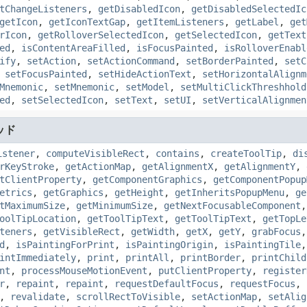
tChangeListeners
,
getDisabledIcon
,
getDisabledSelectedIc
getIcon
,
getIconTextGap
,
getItemListeners
,
getLabel
,
get
rIcon
,
getRolloverSelectedIcon
,
getSelectedIcon
,
getText
ed
,
isContentAreaFilled
,
isFocusPainted
,
isRolloverEnabl
ify
,
setAction
,
setActionCommand
,
setBorderPainted
,
setC
,
setFocusPainted
,
setHideActionText
,
setHorizontalAlignm
Mnemonic
,
setMnemonic
,
setModel
,
setMultiClickThreshhold
ed
,
setSelectedIcon
,
setText
,
setUI
,
setVerticalAlignmen
ッド
istener
,
computeVisibleRect
,
contains
,
createToolTip
,
di
rKeyStroke
,
getActionMap
,
getAlignmentX
,
getAlignmentY
,
tClientProperty
,
getComponentGraphics
,
getComponentPopup
etrics
,
getGraphics
,
getHeight
,
getInheritsPopupMenu
,
ge
tMaximumSize
,
getMinimumSize
,
getNextFocusableComponent
oolTipLocation
,
getToolTipText
,
getToolTipText
,
getTopLe
teners
,
getVisibleRect
,
getWidth
,
getX
,
getY
,
grabFocus
d
,
isPaintingForPrint
,
isPaintingOrigin
,
isPaintingTile
intImmediately
,
print
,
printAll
,
printBorder
,
printChild
nt
,
processMouseMotionEvent
,
putClientProperty
,
register
r
,
repaint
,
repaint
,
requestDefaultFocus
,
requestFocus
,
,
revalidate
,
scrollRectToVisible
,
setActionMap
,
setAlig