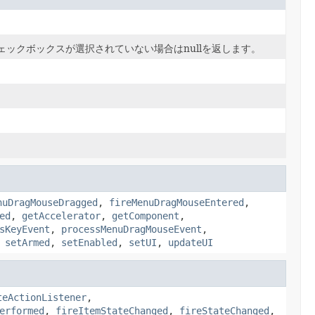
。
ェックボックスが選択されていない場合はnullを返します。
nuDragMouseDragged
,
fireMenuDragMouseEntered
,
ed
,
getAccelerator
,
getComponent
,
sKeyEvent
,
processMenuDragMouseEvent
,
,
setArmed
,
setEnabled
,
setUI
,
updateUI
teActionListener
,
erformed
,
fireItemStateChanged
,
fireStateChanged
,