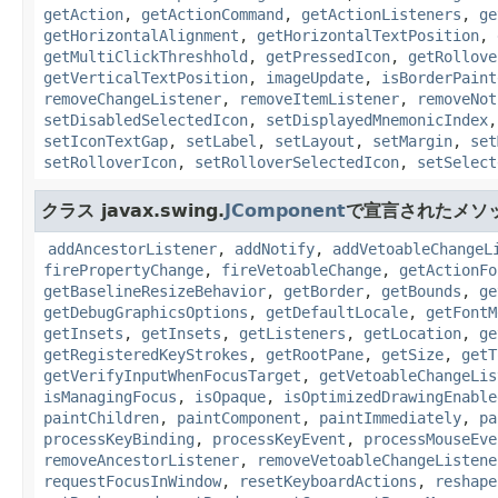
getAction
,
getActionCommand
,
getActionListeners
,
ge
getHorizontalAlignment
,
getHorizontalTextPosition
,
getMultiClickThreshhold
,
getPressedIcon
,
getRollove
getVerticalTextPosition
,
imageUpdate
,
isBorderPaint
removeChangeListener
,
removeItemListener
,
removeNot
setDisabledSelectedIcon
,
setDisplayedMnemonicIndex
setIconTextGap
,
setLabel
,
setLayout
,
setMargin
,
set
setRolloverIcon
,
setRolloverSelectedIcon
,
setSelect
クラス javax.swing.
JComponent
で宣言されたメソ
addAncestorListener
,
addNotify
,
addVetoableChangeL
firePropertyChange
,
fireVetoableChange
,
getActionFo
getBaselineResizeBehavior
,
getBorder
,
getBounds
,
ge
getDebugGraphicsOptions
,
getDefaultLocale
,
getFontM
getInsets
,
getInsets
,
getListeners
,
getLocation
,
ge
getRegisteredKeyStrokes
,
getRootPane
,
getSize
,
getT
getVerifyInputWhenFocusTarget
,
getVetoableChangeLis
isManagingFocus
,
isOpaque
,
isOptimizedDrawingEnable
paintChildren
,
paintComponent
,
paintImmediately
,
pa
processKeyBinding
,
processKeyEvent
,
processMouseEve
removeAncestorListener
,
removeVetoableChangeListene
requestFocusInWindow
,
resetKeyboardActions
,
reshape