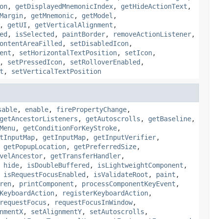
on
,
getDisplayedMnemonicIndex
,
getHideActionText
,
Margin
,
getMnemonic
,
getModel
,
,
getUI
,
getVerticalAlignment
,
ed
,
isSelected
,
paintBorder
,
removeActionListener
,
ontentAreaFilled
,
setDisabledIcon
,
ent
,
setHorizontalTextPosition
,
setIcon
,
,
setPressedIcon
,
setRolloverEnabled
,
t
,
setVerticalTextPosition
sable
,
enable
,
firePropertyChange
,
getAncestorListeners
,
getAutoscrolls
,
getBaseline
,
Menu
,
getConditionForKeyStroke
,
tInputMap
,
getInputMap
,
getInputVerifier
,
,
getPopupLocation
,
getPreferredSize
,
velAncestor
,
getTransferHandler
,
,
hide
,
isDoubleBuffered
,
isLightweightComponent
,
,
isRequestFocusEnabled
,
isValidateRoot
,
paint
,
ren
,
printComponent
,
processComponentKeyEvent
,
KeyboardAction
,
registerKeyboardAction
,
requestFocus
,
requestFocusInWindow
,
nmentX
,
setAlignmentY
,
setAutoscrolls
,