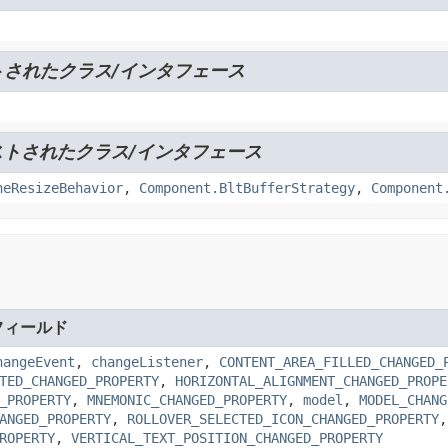
されたクラス/インタフェース
トされたクラス/インタフェース
neResizeBehavior
,
Component.BltBufferStrategy
,
Component
フィールド
hangeEvent
,
changeListener
,
CONTENT_AREA_FILLED_CHANGED_
TED_CHANGED_PROPERTY
,
HORIZONTAL_ALIGNMENT_CHANGED_PROPE
_PROPERTY
,
MNEMONIC_CHANGED_PROPERTY
,
model
,
MODEL_CHANG
ANGED_PROPERTY
,
ROLLOVER_SELECTED_ICON_CHANGED_PROPERTY
ROPERTY
,
VERTICAL_TEXT_POSITION_CHANGED_PROPERTY