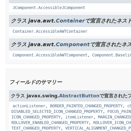
JComponent.AccessibleJComponent
クラス java.awt.
Container
で宣言されたネスト
Container.AccessibleAWTContainer
クラス java.awt.
Component
で宣言されたネス
Component.AccessibleAWTComponent
,
Component.Baseli
フィールドのサマリー
クラス javax.swing.
AbstractButton
で宣言された
actionListener
,
BORDER_PAINTED_CHANGED_PROPERTY
,
c
DISABLED_SELECTED_ICON_CHANGED_PROPERTY
,
FOCUS_PAIN
ICON_CHANGED_PROPERTY
,
itemListener
,
MARGIN_CHANGED
ROLLOVER_ENABLED_CHANGED_PROPERTY
,
ROLLOVER_ICON_CH
TEXT_CHANGED_PROPERTY
,
VERTICAL_ALIGNMENT_CHANGED_P