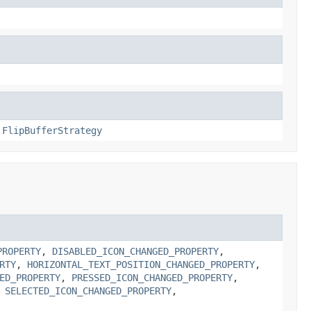
.FlipBufferStrategy
PROPERTY
,
DISABLED_ICON_CHANGED_PROPERTY
,
RTY
,
HORIZONTAL_TEXT_POSITION_CHANGED_PROPERTY
,
ED_PROPERTY
,
PRESSED_ICON_CHANGED_PROPERTY
,
,
SELECTED_ICON_CHANGED_PROPERTY
,