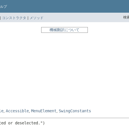
ルプ
検索
|
コンストラクタ
|
メソッド
機械翻訳について
le
,
Accessible
,
MenuElement
,
SwingConstants
ed or deselected.")
