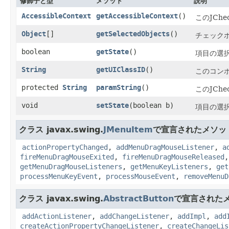
修飾子と型
メソッド
説明
AccessibleContext
getAccessibleContext
()
このJChe
Object
[]
getSelectedObjects
()
チェック
boolean
getState
()
項目の選
String
getUIClassID
()
このコン
protected
String
paramString
()
このJCh
void
setState
​(boolean b)
項目の選
クラス javax.swing.
JMenuItem
で宣言されたメソッ
actionPropertyChanged
,
addMenuDragMouseListener
,
a
fireMenuDragMouseExited
,
fireMenuDragMouseReleased
getMenuDragMouseListeners
,
getMenuKeyListeners
,
get
processMenuKeyEvent
,
processMouseEvent
,
removeMenuD
クラス javax.swing.
AbstractButton
で宣言された
addActionListener
,
addChangeListener
,
addImpl
,
add
createActionPropertyChangeListener
,
createChangeLis