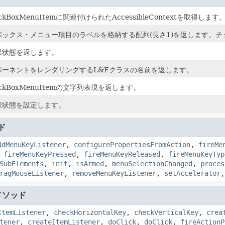
ckBoxMenuItemに関連付けられたAccessibleContextを取得します
ボックス・メニュー項目のラベルを格納する配列(長さ1)を返します。チ
択状態を返します。
ポーネントをレンダリングするL&Fクラスの名前を返します。
eckBoxMenuItemの文字列表現を返します。
択状態を設定します。
ド
ddMenuKeyListener
,
configurePropertiesFromAction
,
fireMe
,
fireMenuKeyPressed
,
fireMenuKeyReleased
,
fireMenuKeyTyp
SubElements
,
init
,
isArmed
,
menuSelectionChanged
,
proces
ragMouseListener
,
removeMenuKeyListener
,
setAccelerator
メソッド
ItemListener
,
checkHorizontalKey
,
checkVerticalKey
,
crea
tener
,
createItemListener
,
doClick
,
doClick
,
fireActionP