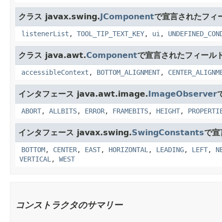
クラス javax.swing.
JComponent
で宣言されたフィ
listenerList
,
TOOL_TIP_TEXT_KEY
,
ui
,
UNDEFINED_CON
クラス java.awt.
Component
で宣言されたフィール
accessibleContext
,
BOTTOM_ALIGNMENT
,
CENTER_ALIGNM
インタフェース java.awt.image.
ImageObserver
ABORT
,
ALLBITS
,
ERROR
,
FRAMEBITS
,
HEIGHT
,
PROPERTI
インタフェース javax.swing.
SwingConstants
で宣
BOTTOM
,
CENTER
,
EAST
,
HORIZONTAL
,
LEADING
,
LEFT
,
N
VERTICAL
,
WEST
コンストラクタのサマリー