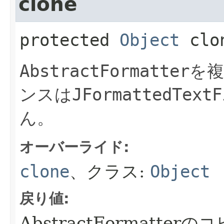
clone
protected
Object
clo
AbstractFormatter
を
ンスは
JFormattedTextF
ん。
オーバーライド:
clone
、クラス:
Object
戻り値:
AbstractFormatterの