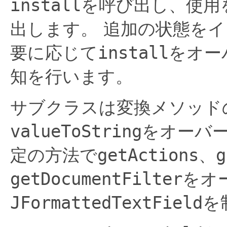
install
を呼び出し、使用
出します。
追加の状態をイ
要に応じて
install
をオー
知を行います。
サブクラスは変換メソッド
valueToString
をオーバ
定の方法で
getActions
、
g
getDocumentFilter
をオ
JFormattedTextField
を