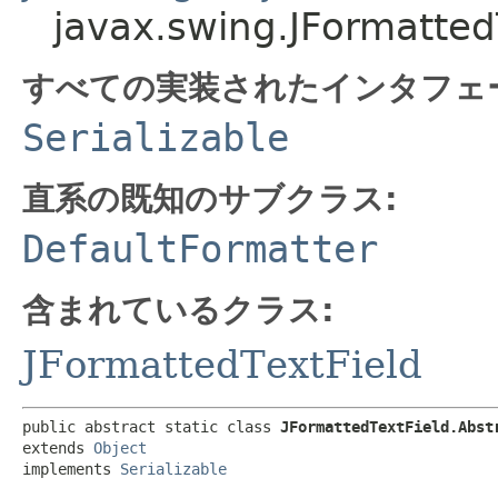
javax.swing.JFormatted
すべての実装されたインタフェ
Serializable
直系の既知のサブクラス:
DefaultFormatter
含まれているクラス:
JFormattedTextField
public abstract static class 
JFormattedTextField.Abst
extends 
Object
implements 
Serializable