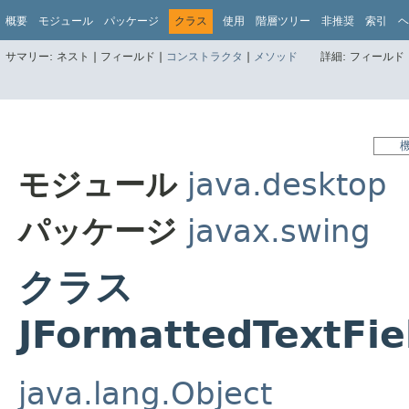
概要
モジュール
パッケージ
クラス
使用
階層ツリー
非推奨
索引
ヘ
サマリー:
ネスト |
フィールド |
コンストラクタ
|
メソッド
詳細:
フィールド 
モジュール
java.desktop
パッケージ
javax.swing
クラス
JFormattedTextFie
java.lang.Object