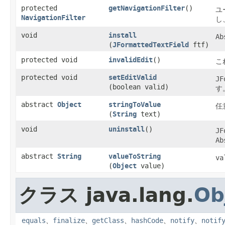
protected
getNavigationFilter
()
ユ
NavigationFilter
し
void
install
Ab
(
JFormattedTextField
ftf)
protected void
invalidEdit
()
こ
protected void
setEditValid
JF
(boolean valid)
す
abstract
Object
stringToValue
任
(
String
text)
void
uninstall
()
JF
Ab
abstract
String
valueToString
va
(
Object
value)
クラス java.lang.
Ob
equals
、
finalize
、
getClass
、
hashCode
、
notify
、
notif