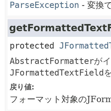
ParseException
- 変換
getFormattedTextF
protected
JFormatted
AbstractFormatter
が
JFormattedTextField
戻り値:
フォーマット対象のJFormat