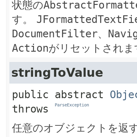
状態の
AbstractFormatt
す。
JFormattedTextFi
DocumentFilter
、
Navi
Action
がリセットされま
stringToValue
public abstract
Obje
ParseException
throws 
任意のオブジェクトを返