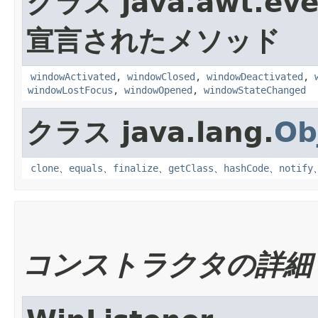
クラス java.awt.eve
宣言されたメソッド
windowActivated
,
windowClosed
,
windowDeactivated
,
windowLostFocus
,
windowOpened
,
windowStateChanged
クラス java.lang.
Ob
clone
、
equals
、
finalize
、
getClass
、
hashCode
、
notify
コンストラクタの詳細