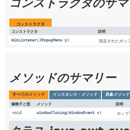
コンストラクタのサマ
コンストラクタ
コンストラクタ
説明
WinListener
​(
JPopupMenu
p)
指定されたポッ
メソッドのサマリー
すべてのメソッド
インスタンス・メソッド
具象メソッド
修飾子と型
メソッド
説明
void
windowClosing
​(
WindowEvent
e)
ポップ