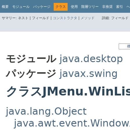
概要
モジュール
パッケージ
クラス
使用
階層ツリー
非推奨
索引
ヘ
サマリー:
ネスト |
フィールド |
コンストラクタ
|
メソッド
詳細:
フィールド 
モジュール
java.desktop
パッケージ
javax.swing
クラスJMenu.WinLis
java.lang.Object
java.awt.event.Window