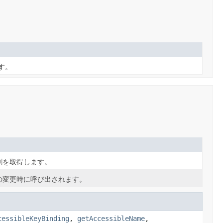
です。
割を取得します。
の変更時に呼び出されます。
cessibleKeyBinding
,
getAccessibleName
,