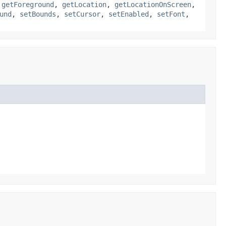
,
getForeground
,
getLocation
,
getLocationOnScreen
,
und
,
setBounds
,
setCursor
,
setEnabled
,
setFont
,