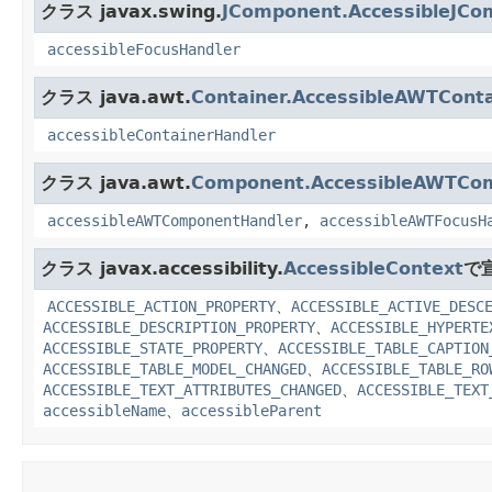
クラス javax.swing.
JComponent.AccessibleJCo
accessibleFocusHandler
クラス java.awt.
Container.AccessibleAWTConta
accessibleContainerHandler
クラス java.awt.
Component.AccessibleAWTCo
accessibleAWTComponentHandler
,
accessibleAWTFocusH
クラス javax.accessibility.
AccessibleContext
で
ACCESSIBLE_ACTION_PROPERTY
、
ACCESSIBLE_ACTIVE_DESC
ACCESSIBLE_DESCRIPTION_PROPERTY
、
ACCESSIBLE_HYPERTE
ACCESSIBLE_STATE_PROPERTY
、
ACCESSIBLE_TABLE_CAPTION
ACCESSIBLE_TABLE_MODEL_CHANGED
、
ACCESSIBLE_TABLE_RO
ACCESSIBLE_TEXT_ATTRIBUTES_CHANGED
、
ACCESSIBLE_TEXT
accessibleName
、
accessibleParent