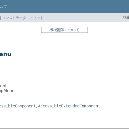
ルプ
検索
|
コンストラクタ
|
メソッド
機械翻訳について
enu
ent
pupMenu
essibleComponent
,
AccessibleExtendedComponent