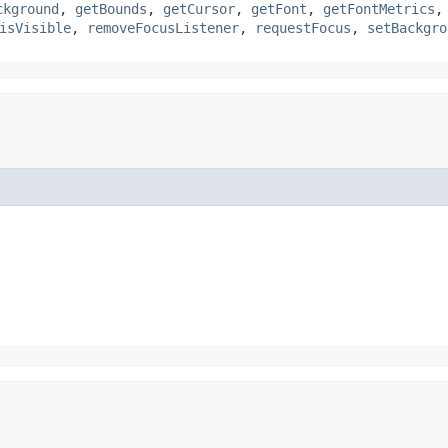
ckground
,
getBounds
,
getCursor
,
getFont
,
getFontMetrics
isVisible
,
removeFocusListener
,
requestFocus
,
setBackgro