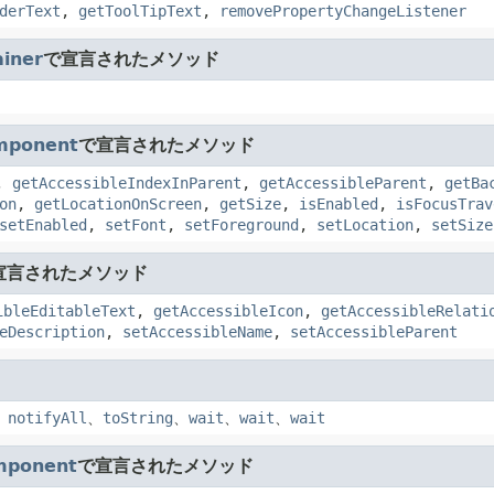
derText
,
getToolTipText
,
removePropertyChangeListener
iner
で宣言されたメソッド
mponent
で宣言されたメソッド
,
getAccessibleIndexInParent
,
getAccessibleParent
,
getBa
on
,
getLocationOnScreen
,
getSize
,
isEnabled
,
isFocusTrav
setEnabled
,
setFont
,
setForeground
,
setLocation
,
setSize
宣言されたメソッド
ibleEditableText
,
getAccessibleIcon
,
getAccessibleRelati
eDescription
,
setAccessibleName
,
setAccessibleParent
、
notifyAll
、
toString
、
wait
、
wait
、
wait
mponent
で宣言されたメソッド