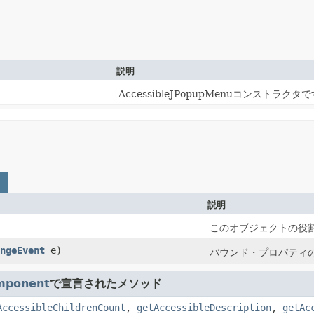
説明
AccessibleJPopupMenuコンストラクタ
説明
このオブジェクトの役
ngeEvent
e)
バウンド・プロパティ
mponent
で宣言されたメソッド
AccessibleChildrenCount
,
getAccessibleDescription
,
getAc