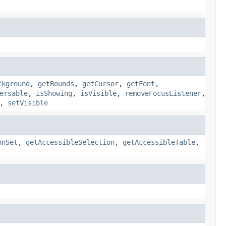
ckground
,
getBounds
,
getCursor
,
getFont
,
ersable
,
isShowing
,
isVisible
,
removeFocusListener
,
,
setVisible
onSet
,
getAccessibleSelection
,
getAccessibleTable
,