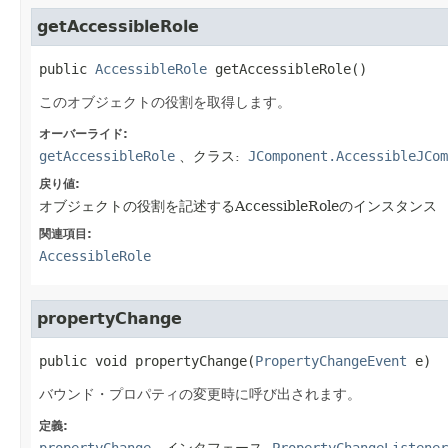
getAccessibleRole
public
AccessibleRole
getAccessibleRole
()
このオブジェクトの役割を取得します。
オーバーライド:
getAccessibleRole
、クラス:
JComponent.AccessibleJCom
戻り値:
オブジェクトの役割を記述するAccessibleRoleのインスタンス
関連項目:
AccessibleRole
propertyChange
public
void
propertyChange
​(
PropertyChangeEvent
 e)
バウンド・プロパティの変更時に呼び出されます。
定義: