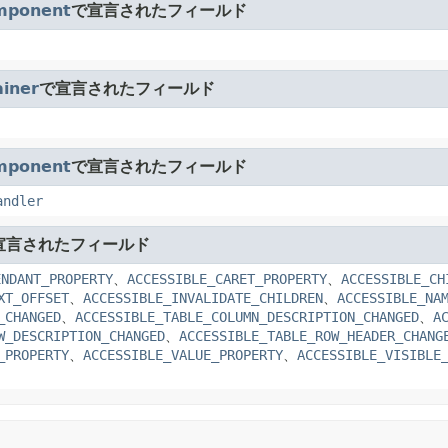
mponent
で宣言されたフィールド
iner
で宣言されたフィールド
mponent
で宣言されたフィールド
andler
宣言されたフィールド
ENDANT_PROPERTY
、
ACCESSIBLE_CARET_PROPERTY
、
ACCESSIBLE_CH
XT_OFFSET
、
ACCESSIBLE_INVALIDATE_CHILDREN
、
ACCESSIBLE_NA
_CHANGED
、
ACCESSIBLE_TABLE_COLUMN_DESCRIPTION_CHANGED
、
A
W_DESCRIPTION_CHANGED
、
ACCESSIBLE_TABLE_ROW_HEADER_CHANG
_PROPERTY
、
ACCESSIBLE_VALUE_PROPERTY
、
ACCESSIBLE_VISIBLE