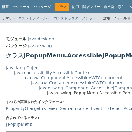
概要
モジュール
パッケージ
クラス
使用
階層ツリー
非推奨
索引
ヘ
サマリー:
ネスト
|
フィールド
|
コンストラクタ
|
メソッド
詳細:
フィールド 
モジュール
java.desktop
パッケージ
javax.swing
クラスJPopupMenu.AccessibleJPopupM
java.lang.Object
javax.accessibility.AccessibleContext
java.awt.Component.AccessibleAWTComponent
java.awt.Container.AccessibleAWTContainer
javax.swing.JComponent.AccessibleJCompon
javax.swing.JPopupMenu.AccessibleJPo
すべての実装されたインタフェース:
PropertyChangeListener
,
Serializable
,
EventListener
,
Acc
含まれているクラス:
JPopupMenu