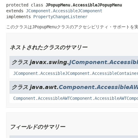
protected class 
JPopupMenu.AccessibleJPopupMenu
extends 
JComponent.AccessibleJComponent
implements 
PropertyChangeListener
このクラスは
JPopupMenu
クラスのアクセシビリティ・サポートを
ネストされたクラスのサマリー
クラス javax.swing.
JComponent.Accessib
JComponent.AccessibleJComponent.AccessibleContaine
クラス java.awt.
Component.AccessibleA
Component.AccessibleAWTComponent.AccessibleAWTComp
フィールドのサマリー