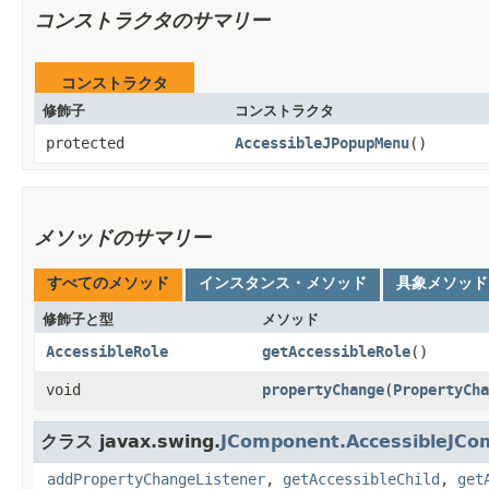
コンストラクタのサマリー
コンストラクタ
修飾子
コンストラクタ
protected
AccessibleJPopupMenu
()
メソッドのサマリー
すべてのメソッド
インスタンス・メソッド
具象メソッド
修飾子と型
メソッド
AccessibleRole
getAccessibleRole
()
void
propertyChange
​(
PropertyCha
クラス javax.swing.
JComponent.AccessibleJCo
addPropertyChangeListener
,
getAccessibleChild
,
get