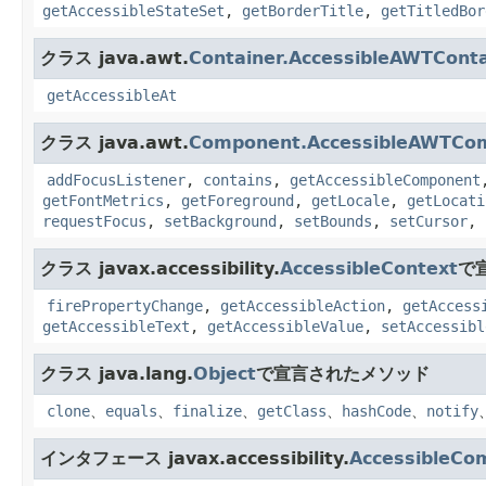
getAccessibleStateSet
,
getBorderTitle
,
getTitledBor
クラス java.awt.
Container.AccessibleAWTConta
getAccessibleAt
クラス java.awt.
Component.AccessibleAWTCo
addFocusListener
,
contains
,
getAccessibleComponent
getFontMetrics
,
getForeground
,
getLocale
,
getLocati
requestFocus
,
setBackground
,
setBounds
,
setCursor
,
クラス javax.accessibility.
AccessibleContext
で
firePropertyChange
,
getAccessibleAction
,
getAccess
getAccessibleText
,
getAccessibleValue
,
setAccessibl
クラス java.lang.
Object
で宣言されたメソッド
clone
、
equals
、
finalize
、
getClass
、
hashCode
、
notify
インタフェース javax.accessibility.
AccessibleCo