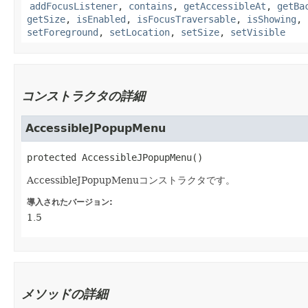
addFocusListener
,
contains
,
getAccessibleAt
,
getBa
getSize
,
isEnabled
,
isFocusTraversable
,
isShowing
,
setForeground
,
setLocation
,
setSize
,
setVisible
コンストラクタの詳細
AccessibleJPopupMenu
protected
AccessibleJPopupMenu
()
AccessibleJPopupMenuコンストラクタです。
導入されたバージョン:
1.5
メソッドの詳細