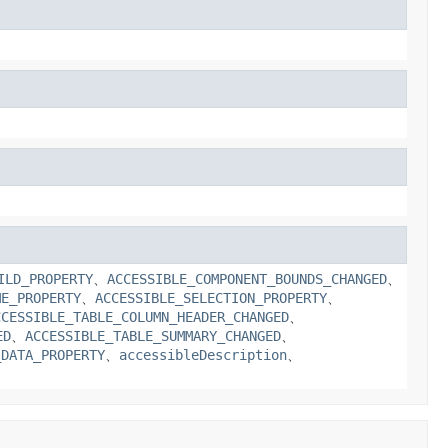
ILD_PROPERTY
、
ACCESSIBLE_COMPONENT_BOUNDS_CHANGED
、
ME_PROPERTY
、
ACCESSIBLE_SELECTION_PROPERTY
、
CCESSIBLE_TABLE_COLUMN_HEADER_CHANGED
、
ED
、
ACCESSIBLE_TABLE_SUMMARY_CHANGED
、
_DATA_PROPERTY
、
accessibleDescription
、