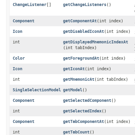
ChangeListener
[]
getChangeListeners
()
Component
getComponentAt
​(int index)
Icon
getDisabledIconAt
​(int index)
int
getDisplayedMnemonicIndexAt
(int tabIndex)
Color
getForegroundAt
​(int index)
Icon
getIconAt
​(int index)
int
getMnemonicAt
​(int tabIndex)
SingleSelectionModel
getModel
()
Component
getSelectedComponent
()
int
getSelectedIndex
()
Component
getTabComponentAt
​(int index)
int
getTabCount
()