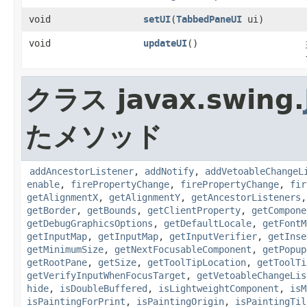
void
setUI
​(
TabbedPaneUI
ui)
void
updateUI
()
クラス javax.swing.
たメソッド
addAncestorListener
,
addNotify
,
addVetoableChangeL
enable
,
firePropertyChange
,
firePropertyChange
,
fir
getAlignmentX
,
getAlignmentY
,
getAncestorListeners
getBorder
,
getBounds
,
getClientProperty
,
getCompone
getDebugGraphicsOptions
,
getDefaultLocale
,
getFontM
getInputMap
,
getInputMap
,
getInputVerifier
,
getInse
getMinimumSize
,
getNextFocusableComponent
,
getPopup
getRootPane
,
getSize
,
getToolTipLocation
,
getToolTi
getVerifyInputWhenFocusTarget
,
getVetoableChangeLis
hide
,
isDoubleBuffered
,
isLightweightComponent
,
isM
isPaintingForPrint
,
isPaintingOrigin
,
isPaintingTil