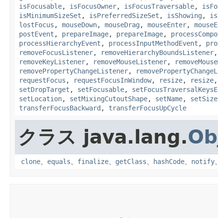
isFocusable
,
isFocusOwner
,
isFocusTraversable
,
isFo
isMinimumSizeSet
,
isPreferredSizeSet
,
isShowing
,
is
lostFocus
,
mouseDown
,
mouseDrag
,
mouseEnter
,
mouseE
postEvent
,
prepareImage
,
prepareImage
,
processCompo
processHierarchyEvent
,
processInputMethodEvent
,
pro
removeFocusListener
,
removeHierarchyBoundsListener
removeKeyListener
,
removeMouseListener
,
removeMouse
removePropertyChangeListener
,
removePropertyChangeL
requestFocus
,
requestFocusInWindow
,
resize
,
resize
setDropTarget
,
setFocusable
,
setFocusTraversalKeysE
setLocation
,
setMixingCutoutShape
,
setName
,
setSize
transferFocusBackward
,
transferFocusUpCycle
クラス java.lang.
Ob
clone
、
equals
、
finalize
、
getClass
、
hashCode
、
notify