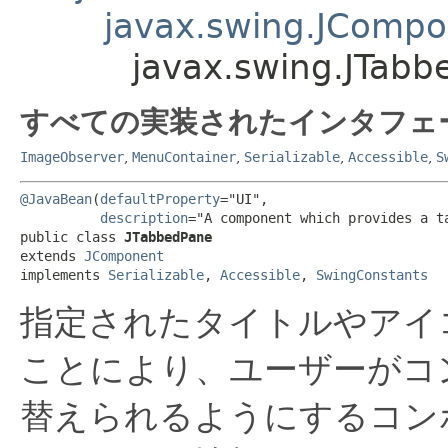
javax.swing.JComp
javax.swing.JTab
すべての実装されたインタフェ
ImageObserver
,
MenuContainer
,
Serializable
,
Accessible
,
S
@JavaBean
(
defaultProperty
="UI",

description
="A component which provides a t
public class 
JTabbedPane
extends 
JComponent
implements 
Serializable
, 
Accessible
, 
SwingConstants
指定されたタイトルやアイ
ことにより、ユーザーがコ
替えられるようにするコン