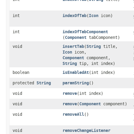
int
indexOfTab
​(
Icon
icon)
int
indexOfTabComponent
(
Component
tabComponent)
void
insertTab
​(
String
title,
Icon
icon,
Component
component,
String
tip, int index)
boolean
isEnabledAt
​(int index)
protected
String
paramString
()
void
remove
​(int index)
void
remove
​(
Component
component)
void
removeAll
()
void
removeChangeListener