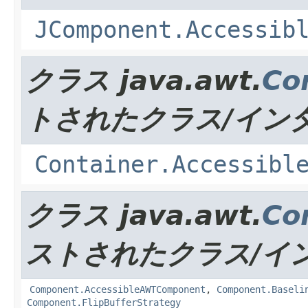
JComponent.Accessib
クラス java.awt.
Co
トされたクラス/イン
Container.Accessibl
クラス java.awt.
Co
ストされたクラス/イ
Component.AccessibleAWTComponent
,
Component.Baseli
Component.FlipBufferStrategy