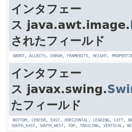
インタフェー
ス java.awt.image.
されたフィールド
ABORT
,
ALLBITS
,
ERROR
,
FRAMEBITS
,
HEIGHT
,
PROPERTI
インタフェー
ス javax.swing.
Swi
たフィールド
BOTTOM
,
CENTER
,
EAST
,
HORIZONTAL
,
LEADING
,
LEFT
,
N
SOUTH_EAST
,
SOUTH_WEST
,
TOP
,
TRAILING
,
VERTICAL
,
WE