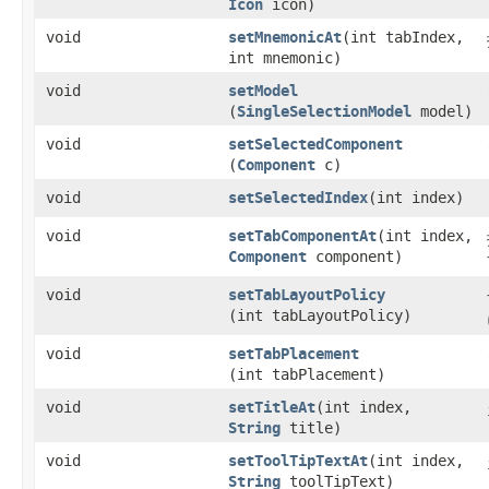
Icon
icon)
void
setMnemonicAt
​(int tabIndex,
int mnemonic)
void
setModel
(
SingleSelectionModel
model)
void
setSelectedComponent
(
Component
c)
void
setSelectedIndex
​(int index)
void
setTabComponentAt
​(int index,
Component
component)
void
setTabLayoutPolicy
(int tabLayoutPolicy)
void
setTabPlacement
(int tabPlacement)
void
setTitleAt
​(int index,
String
title)
void
setToolTipTextAt
​(int index,
String
toolTipText)