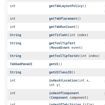
int
getTabLayoutPolicy
()
int
getTabPlacement
()
int
getTabRunCount
()
String
getTitleAt
​(int index)
String
getToolTipText
(
MouseEvent
event)
String
getToolTipTextAt
​(int index)
TabbedPaneUI
getUI
()
String
getUIClassID
()
int
indexAtLocation
​(int x,
int y)
int
indexOfComponent
(
Component
component)
int
indexOfTab
​(
String
title)