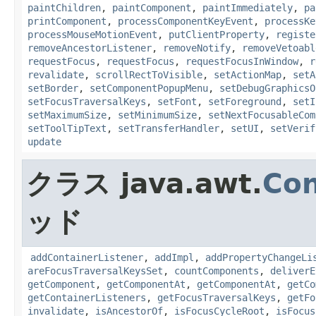
paintChildren
,
paintComponent
,
paintImmediately
,
pa
printComponent
,
processComponentKeyEvent
,
processKe
processMouseMotionEvent
,
putClientProperty
,
registe
removeAncestorListener
,
removeNotify
,
removeVetoabl
requestFocus
,
requestFocus
,
requestFocusInWindow
,
r
revalidate
,
scrollRectToVisible
,
setActionMap
,
setA
setBorder
,
setComponentPopupMenu
,
setDebugGraphicsO
setFocusTraversalKeys
,
setFont
,
setForeground
,
setI
setMaximumSize
,
setMinimumSize
,
setNextFocusableCom
setToolTipText
,
setTransferHandler
,
setUI
,
setVerif
update
クラス java.awt.
Con
ッド
addContainerListener
,
addImpl
,
addPropertyChangeLi
areFocusTraversalKeysSet
,
countComponents
,
deliverE
getComponent
,
getComponentAt
,
getComponentAt
,
getCo
getContainerListeners
,
getFocusTraversalKeys
,
getFo
invalidate
,
isAncestorOf
,
isFocusCycleRoot
,
isFocus