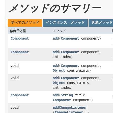
メソッドのサマリー
すべてのメソッド
インスタンス・メソッド
具象メソッド
修飾子と型
メソッド
Component
add
​(
Component
component)
Component
add
​(
Component
component,
int index)
void
add
​(
Component
component,
Object
constraints)
void
add
​(
Component
component,
Object
constraints,
int index)
Component
add
​(
String
title,
Component
component)
void
addChangeListener
(
ChangeListener
l)