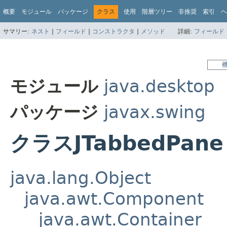
概要
モジュール
パッケージ
クラス
使用
階層ツリー
非推奨
索引
ヘ
サマリー:
ネスト
|
フィールド
|
コンストラクタ
|
メソッド
詳細:
フィールド
モジュール
java.desktop
パッケージ
javax.swing
クラスJTabbedPane
java.lang.Object
java.awt.Component
java.awt.Container