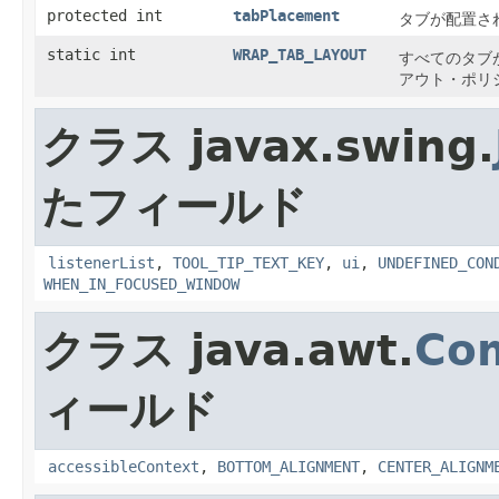
protected int
tabPlacement
タブが配置さ
static int
WRAP_TAB_LAYOUT
すべてのタブ
アウト・ポリ
クラス javax.swing.
たフィールド
listenerList
,
TOOL_TIP_TEXT_KEY
,
ui
,
UNDEFINED_CON
WHEN_IN_FOCUSED_WINDOW
クラス java.awt.
Co
ィールド
accessibleContext
,
BOTTOM_ALIGNMENT
,
CENTER_ALIGNM