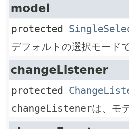
model
protected
SingleSele
デフォルトの選択モード
changeListener
protected
ChangeList
changeListener
は、モ