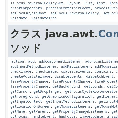
isFocusTraversalPolicySet
,
layout
,
list
,
list
,
loca
printComponents
,
processContainerEvent
,
processEven
setFocusCycleRoot
,
setFocusTraversalPolicy
,
setFocu
validate
,
validateTree
クラス java.awt.
Co
ソッド
action
,
add
,
addComponentListener
,
addFocusListene
addInputMethodListener
,
addKeyListener
,
addMouseLis
checkImage
,
checkImage
,
coalesceEvents
,
contains
,
c
createVolatileImage
,
disableEvents
,
dispatchEvent
,
firePropertyChange
,
firePropertyChange
,
firePropert
firePropertyChange
,
getBackground
,
getBounds
,
getCo
getCursor
,
getDropTarget
,
getFocusCycleRootAncestor
getForeground
,
getGraphicsConfiguration
,
getHierarc
getInputContext
,
getInputMethodListeners
,
getInputM
getLocationOnScreen
,
getMouseListeners
,
getMouseMot
getName
,
getParent
,
getPropertyChangeListeners
,
get
gotFocus
,
handleEvent
,
hasFocus
,
imageUpdate
,
insid