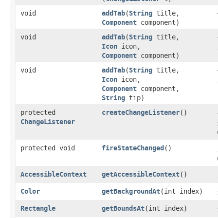
void
addTab
​(
String
title,
Component
component)
void
addTab
​(
String
title,
Icon
icon,
Component
component)
void
addTab
​(
String
title,
Icon
icon,
Component
component,
String
tip)
protected
createChangeListener
()
ChangeListener
protected void
fireStateChanged
()
AccessibleContext
getAccessibleContext
()
Color
getBackgroundAt
​(int index)
Rectangle
getBoundsAt
​(int index)