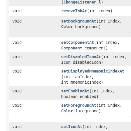
(
ChangeListener
l)
void
removeTabAt
​(int index)
void
setBackgroundAt
​(int index,
Color
background)
void
setComponentAt
​(int index,
Component
component)
void
setDisabledIconAt
​(int index,
Icon
disabledIcon)
void
setDisplayedMnemonicIndexAt
(int tabIndex,
int mnemonicIndex)
void
setEnabledAt
​(int index,
boolean enabled)
void
setForegroundAt
​(int index,
Color
foreground)
void
setIconAt
​(int index,