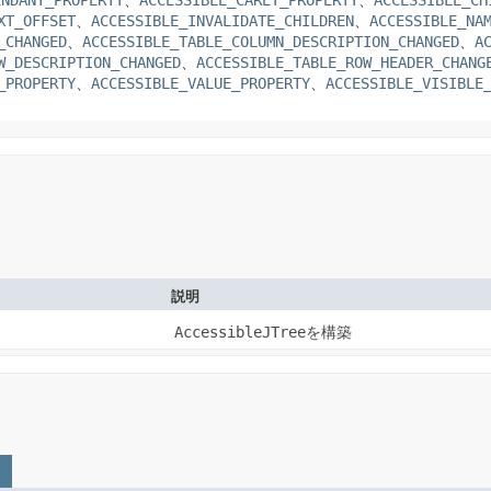
ENDANT_PROPERTY
、
ACCESSIBLE_CARET_PROPERTY
、
ACCESSIBLE_CH
XT_OFFSET
、
ACCESSIBLE_INVALIDATE_CHILDREN
、
ACCESSIBLE_NA
_CHANGED
、
ACCESSIBLE_TABLE_COLUMN_DESCRIPTION_CHANGED
、
A
W_DESCRIPTION_CHANGED
、
ACCESSIBLE_TABLE_ROW_HEADER_CHANG
_PROPERTY
、
ACCESSIBLE_VALUE_PROPERTY
、
ACCESSIBLE_VISIBLE
説明
AccessibleJTree
を構築