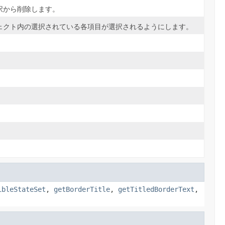
択から削除します。
ェクト内の選択されている各項目が選択されるようにします。
ibleStateSet
,
getBorderTitle
,
getTitledBorderText
,