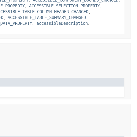
ILD_PROPERTY
、
ACCESSIBLE_COMPONENT_BOUNDS_CHANGED
、
ME_PROPERTY
、
ACCESSIBLE_SELECTION_PROPERTY
、
CCESSIBLE_TABLE_COLUMN_HEADER_CHANGED
、
ED
、
ACCESSIBLE_TABLE_SUMMARY_CHANGED
、
_DATA_PROPERTY
、
accessibleDescription
、