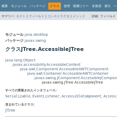
概要
モジュール
パッケージ
クラス
使用
階層ツリー
非推奨
索引
ヘ
サマリー:
ネスト
|
フィールド
|
コンストラクタ
|
メソッド
詳細:
フィールド 
モジュール
java.desktop
パッケージ
javax.swing
クラスJTree.AccessibleJTree
java.lang.Object
javax.accessibility.AccessibleContext
java.awt.Component.AccessibleAWTComponent
java.awt.Container.AccessibleAWTContainer
javax.swing.JComponent.AccessibleJCompon
javax.swing.JTree.AccessibleJTree
すべての実装されたインタフェース:
Serializable
,
EventListener
,
AccessibleComponent
,
Access
含まれているクラス:
JTree