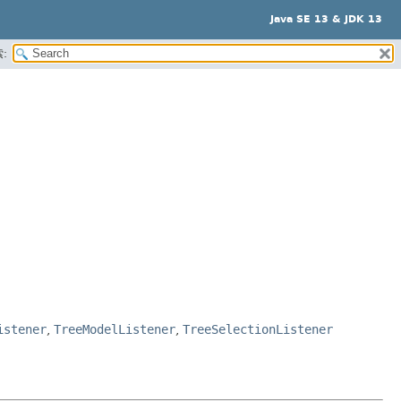
Java SE 13 & JDK 13
:
istener
,
TreeModelListener
,
TreeSelectionListener