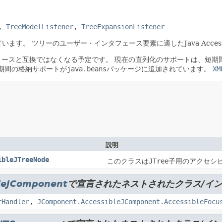
, 
TreeModelListener
, 
TreeExpansionListener
ています。
ツリーのユーザー・インタフェース要素に適したJava Accessi
リースと互換ではなくなる予定です。
現在の直列化のサポートは、短期間
の長期間の格納サポートが
java.beans
パッケージに追加されています。
XM
説明
ibleJTreeNode
このクラスは
JTree
子用のアクセシ
leJComponent
で宣言されたネストされたクラス/イ
rHandler
,
JComponent.AccessibleJComponent.AccessibleFocu