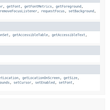
or
,
getFont
,
getFontMetrics
,
getForeground
,
removeFocusListener
,
requestFocus
,
setBackground
,
onSet
,
getAccessibleTable
,
getAccessibleText
,
etLocation
,
getLocationOnScreen
,
getSize
,
ounds
,
setCursor
,
setEnabled
,
setFont
,