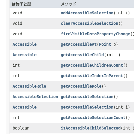
修飾子と型
メソッド
void
addAccessibleSelection
​(int i)
void
clearAccessibleSelection
()
void
fireVisibleDataPropertyChange
(
Accessible
getAccessibleAt
​(
Point
p)
Accessible
getAccessibleChild
​(int i)
int
getAccessibleChildrenCount
()
int
getAccessibleIndexInParent
()
AccessibleRole
getAccessibleRole
()
AccessibleSelection
getAccessibleSelection
()
Accessible
getAccessibleSelection
​(int i)
int
getAccessibleSelectionCount
()
boolean
isAccessibleChildSelected
​(int 