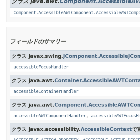
クラス java.awt.
Component.AccessibleA
Component.AccessibleAWTComponent.AccessibleAWTComp
フィールドのサマリー
クラス javax.swing.
JComponent.AccessibleJCo
accessibleFocusHandler
クラス java.awt.
Container.AccessibleAWTConta
accessibleContainerHandler
クラス java.awt.
Component.AccessibleAWTCo
accessibleAWTComponentHandler
,
accessibleAWTFocusH
クラス javax.accessibility.
AccessibleContext
で