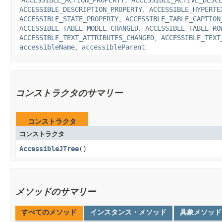
ACCESSIBLE_ACTION_PROPERTY
、
ACCESSIBLE_ACTIVE_DESC
ACCESSIBLE_DESCRIPTION_PROPERTY
、
ACCESSIBLE_HYPERTE
ACCESSIBLE_STATE_PROPERTY
、
ACCESSIBLE_TABLE_CAPTION
ACCESSIBLE_TABLE_MODEL_CHANGED
、
ACCESSIBLE_TABLE_RO
ACCESSIBLE_TEXT_ATTRIBUTES_CHANGED
、
ACCESSIBLE_TEXT
accessibleName
、
accessibleParent
コンストラクタのサマリー
コンストラクタ
コンストラクタ
AccessibleJTree
()
メソッドのサマリー
すべてのメソッド
インスタンス・メソッド
具象メソッド