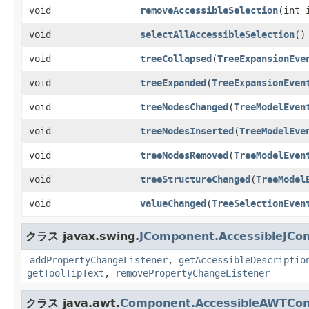
void
removeAccessibleSelection
​(int 
void
selectAllAccessibleSelection
()
void
treeCollapsed
​(
TreeExpansionEve
void
treeExpanded
​(
TreeExpansionEven
void
treeNodesChanged
​(
TreeModelEven
void
treeNodesInserted
​(
TreeModelEve
void
treeNodesRemoved
​(
TreeModelEven
void
treeStructureChanged
​(
TreeModel
void
valueChanged
​(
TreeSelectionEven
クラス javax.swing.
JComponent.AccessibleJCo
addPropertyChangeListener
,
getAccessibleDescriptio
getToolTipText
,
removePropertyChangeListener
クラス java.awt.
Component.AccessibleAWTCo