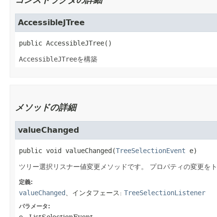
コンストラクタの詳細
AccessibleJTree
public
AccessibleJTree
()
AccessibleJTree
を構築
メソッドの詳細
valueChanged
public
void
valueChanged
​(
TreeSelectionEvent
 e)
ツリー選択リスナー値変更メソッドです。
プロパティの変更を
定義:
valueChanged
、インタフェース:
TreeSelectionListener
パラメータ: