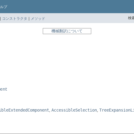
ルプ
検索
|
コンストラクタ
|
メソッド
機械翻訳について
ent
ibleExtendedComponent
,
AccessibleSelection
,
TreeExpansionL