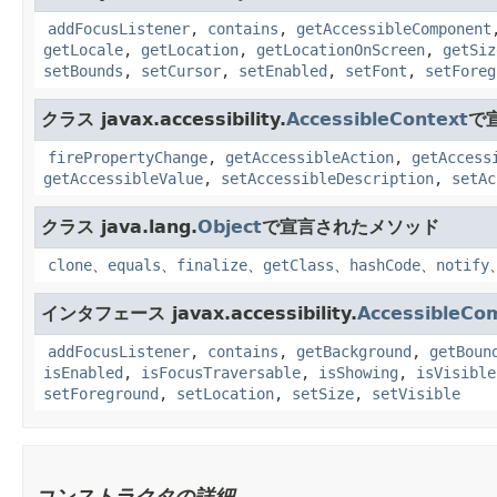
addFocusListener
,
contains
,
getAccessibleComponent
getLocale
,
getLocation
,
getLocationOnScreen
,
getSiz
setBounds
,
setCursor
,
setEnabled
,
setFont
,
setForeg
クラス javax.accessibility.
AccessibleContext
で
firePropertyChange
,
getAccessibleAction
,
getAccess
getAccessibleValue
,
setAccessibleDescription
,
setAc
クラス java.lang.
Object
で宣言されたメソッド
clone
、
equals
、
finalize
、
getClass
、
hashCode
、
notify
インタフェース javax.accessibility.
AccessibleCo
addFocusListener
,
contains
,
getBackground
,
getBoun
isEnabled
,
isFocusTraversable
,
isShowing
,
isVisible
setForeground
,
setLocation
,
setSize
,
setVisible