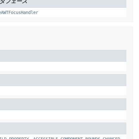
ンタフェース
eAWTFocusHandler