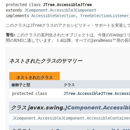
protected class 
JTree.AccessibleJTree
extends 
JComponent.AccessibleJComponent
implements 
AccessibleSelection
, 
TreeSelectionListener
このクラスは
JTree
クラスのアクセシビリティ・サポートを実装し
警告:
このクラスの直列化されたオブジェクトは、今後のSwingリ
間のRMIに適しています。
1.4以降、すべてのJavaBeans™用
ネストされたクラスのサマリー
ネストされたクラス
修飾子と型
クラス
protected class
JTree.AccessibleJTree.Access
クラス javax.swing.
JComponent.Accessib
JComponent.AccessibleJComponent.AccessibleContaine