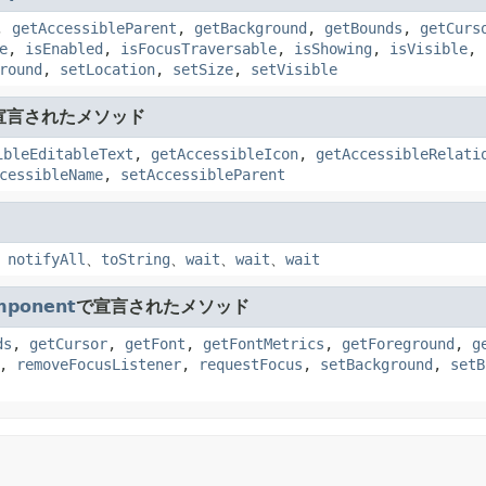
,
getAccessibleParent
,
getBackground
,
getBounds
,
getCurs
e
,
isEnabled
,
isFocusTraversable
,
isShowing
,
isVisible
,
round
,
setLocation
,
setSize
,
setVisible
宣言されたメソッド
ibleEditableText
,
getAccessibleIcon
,
getAccessibleRelati
cessibleName
,
setAccessibleParent
、
notifyAll
、
toString
、
wait
、
wait
、
wait
mponent
で宣言されたメソッド
ds
,
getCursor
,
getFont
,
getFontMetrics
,
getForeground
,
g
,
removeFocusListener
,
requestFocus
,
setBackground
,
setB