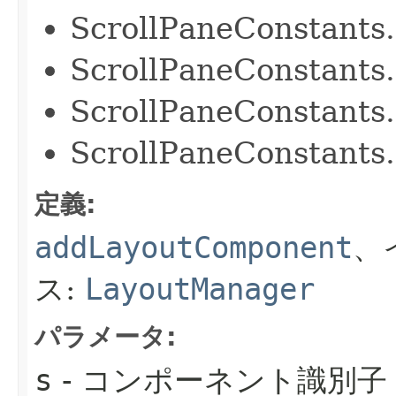
ScrollPaneConstan
ScrollPaneConstan
ScrollPaneConstan
ScrollPaneConstan
定義:
addLayoutComponent
、
ス:
LayoutManager
パラメータ:
s
- コンポーネント識別子