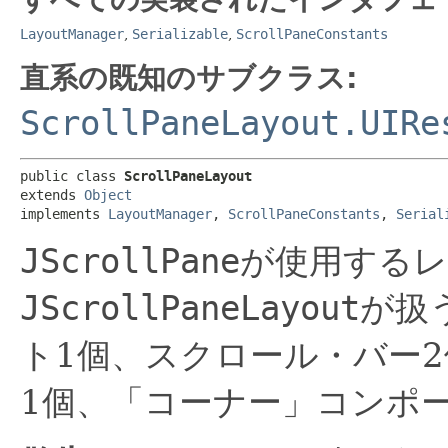
LayoutManager
,
Serializable
,
ScrollPaneConstants
直系の既知のサブクラス:
ScrollPaneLayout.UIRe
public class 
ScrollPaneLayout
extends 
Object
implements 
LayoutManager
, 
ScrollPaneConstants
, 
Serial
JScrollPane
が使用する
JScrollPaneLayout
が扱
ト1個、スクロール・バー
1個、「コーナー」コンポ