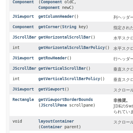
Component
(
Component
oldC,
Component
newC)
JViewport
getColumnHeader
()
列ヘッダ
Component
getCorner
​(
String
key)
指定され
JScrollBar
getHorizontalScrollBar
()
水平スク
int
getHorizontalScrollBarPolicy
()
水平スク
JViewport
getRowHeader
()
行ヘッダ
JScrollBar
getVerticalScrollBar
()
垂直スク
int
getVerticalScrollBarPolicy
()
垂直スク
JViewport
getViewport
()
スクロー
Rectangle
getViewportBorderBounds
非推奨。
(
JScrollPane
scrollpane)
JDKのSw
られてい
void
layoutContainer
スクロー
(
Container
parent)