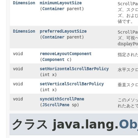
Dimension
minimumLayoutSize
ScrollPa
(
Container
parent)
ズ、スクロ
ズ、および
値です。
Dimension
preferredLayoutSize
ScrollPa
(
Container
parent)
ズ、可視
displ
void
removeLayoutComponent
指定され
(
Component
c)
void
setHorizontalScrollBarPolicy
水平スク
(int x)
void
setVerticalScrollBarPolicy
垂直スク
(int x)
void
syncWithScrollPane
このメソッド
(
JScrollPane
sp)
れたあと
クラス java.lang.
Ob