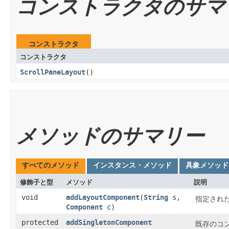
コンストラクタのサマ
コンストラクタ
コンストラクタ
ScrollPaneLayout
()
メソッドのサマリー
すべてのメソッド
インスタンス・メソッド
具象メソッド
修飾子と型
メソッド
説明
void
addLayoutComponent
​(
String
s,
指定され
Component
c)
protected
addSingletonComponent
既存のコ