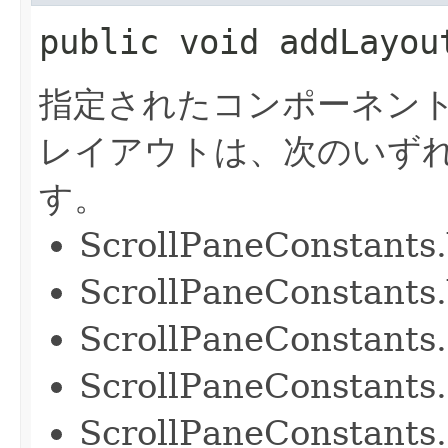
public
void
addLayou
指定されたコンポーネン
レイアウトは、次のいず
す。
ScrollPaneConstant
ScrollPaneConstan
ScrollPaneConstan
ScrollPaneConstan
ScrollPaneConstan