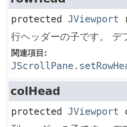
protected
JViewport
行ヘッダーの子です。
デ
関連項目:
JScrollPane.setRowHe
colHead
protected
JViewport