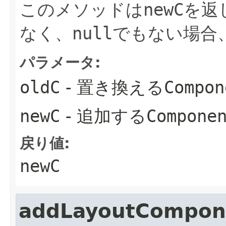
このメソッドは
newC
を返
なく、
null
でもない場合
パラメータ:
oldC
- 置き換える
Compon
newC
- 追加する
Compone
戻り値:
newC
addLayoutCompon