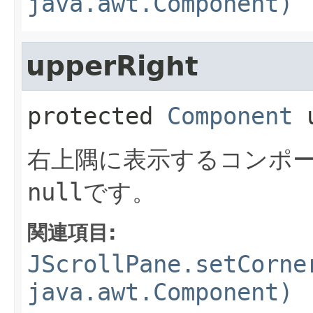
java.awt.Component)
upperRight
protected
Component
右上隅に表示するコンポ
null
です。
関連項目:
JScrollPane.setCorne
java.awt.Component)