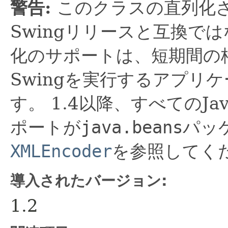
警告:
このクラスの直列化
Swingリリースと互換で
化のサポートは、短期間の
Swingを実行するアプリ
す。
1.4以降、すべてのJa
ポートが
java.beans
パッ
XMLEncoder
を参照してく
導入されたバージョン:
1.2