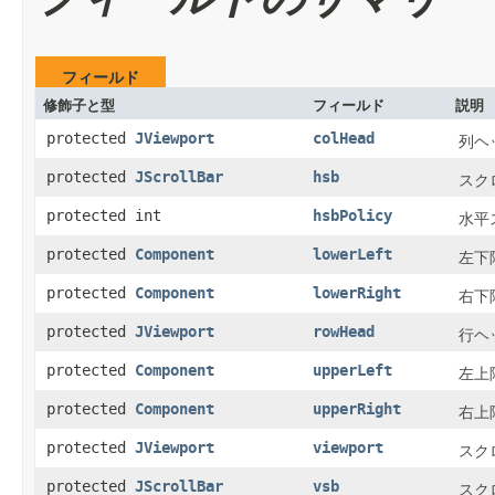
フィールド
修飾子と型
フィールド
説明
protected
JViewport
colHead
列ヘ
protected
JScrollBar
hsb
スク
protected int
hsbPolicy
水平
protected
Component
lowerLeft
左下
protected
Component
lowerRight
右下
protected
JViewport
rowHead
行ヘ
protected
Component
upperLeft
左上
protected
Component
upperRight
右上
protected
JViewport
viewport
スク
protected
JScrollBar
vsb
スク