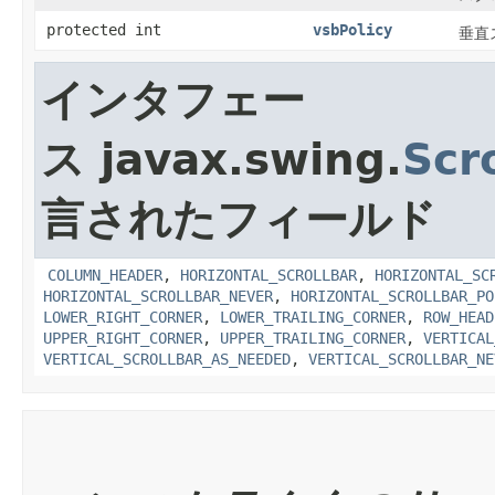
protected int
vsbPolicy
垂直
インタフェー
ス javax.swing.
Scr
言されたフィールド
COLUMN_HEADER
,
HORIZONTAL_SCROLLBAR
,
HORIZONTAL_SC
HORIZONTAL_SCROLLBAR_NEVER
,
HORIZONTAL_SCROLLBAR_PO
LOWER_RIGHT_CORNER
,
LOWER_TRAILING_CORNER
,
ROW_HEAD
UPPER_RIGHT_CORNER
,
UPPER_TRAILING_CORNER
,
VERTICAL
VERTICAL_SCROLLBAR_AS_NEEDED
,
VERTICAL_SCROLLBAR_NE