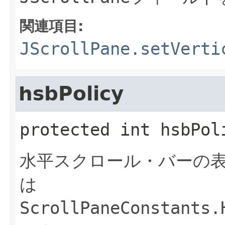
関連項目:
JScrollPane.setVerti
hsbPolicy
protected
int
hsbPol
水平スクロール・バーの
は
ScrollPaneConstants.