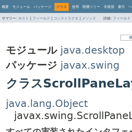
概要
モジュール
パッケージ
クラス
使用
階層ツリー
非推奨
索引
ヘ
サマリー:
ネスト
|
フィールド
|
コンストラクタ
|
メソッド
詳細:
フィールド
モジュール
java.desktop
パッケージ
javax.swing
クラスScrollPaneLa
java.lang.Object
javax.swing.ScrollPane
すべての実装されたインタフェ