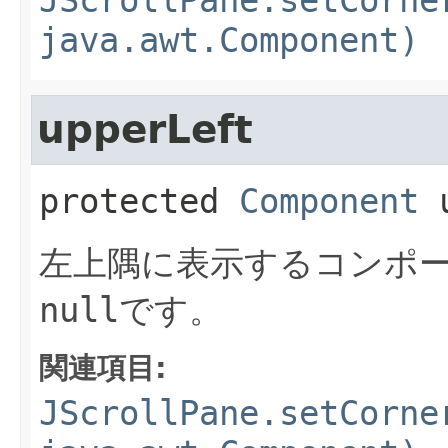
JScrollPane.setCorne
java.awt.Component)
upperLeft
protected
Component
左上隅に表示するコンポ
null
です。
関連項目:
JScrollPane.setCorne