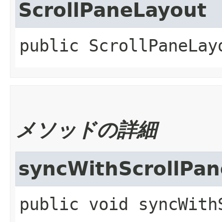
ScrollPaneLayout
public
ScrollPaneLay
メソッドの詳細
syncWithScrollPan
public
void
syncWith