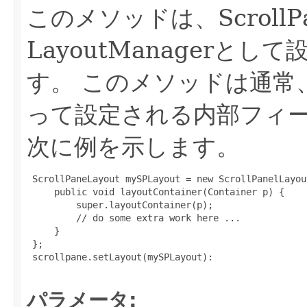
このメソッドは、ScrollPa
LayoutManagerと
す。
このメソッドは通常
って設定される内部フィ
次に例を示します。
 ScrollPaneLayout mySPLayout = new ScrollPanelLayout
     public void layoutContainer(Container p) {

         super.layoutContainer(p);

         // do some extra work here ...

     }

 };

 scrollpane.setLayout(mySPLayout):

パラメータ: