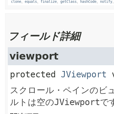
clone
、
equals
、
finalize
、
getClass
、
hashCode
、
notify
フィールド詳細
viewport
protected
JViewport
スクロール・ペインのビ
ルトは空の
JViewport
で