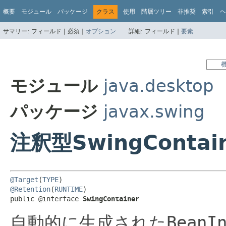
概要
モジュール
パッケージ
クラス
使用
階層ツリー
非推奨
索引
ヘ
サマリー:
フィールド |
必須 |
オプション
詳細:
フィールド |
要素
モジュール
java.desktop
パッケージ
javax.swing
注釈型SwingContai
@Target
(
TYPE
@Retention
(
RUNTIME
)

public @interface 
SwingContainer
自動的に生成された
BeanI