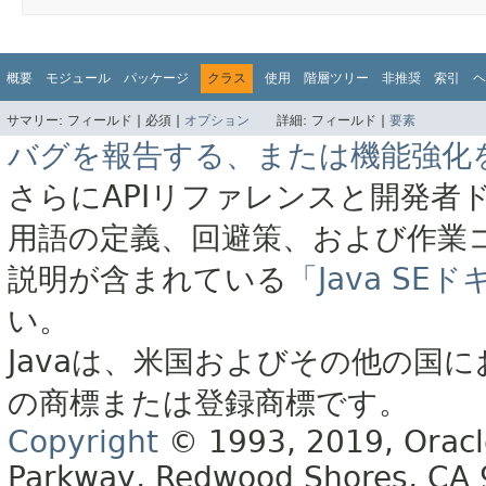
概要
モジュール
パッケージ
クラス
使用
階層ツリー
非推奨
索引
ヘ
サマリー:
フィールド |
必須 |
オプション
詳細:
フィールド |
要素
バグを報告する、または機能強化
さらにAPIリファレンスと開発者
用語の定義、回避策、および作業
説明が含まれている
「Java S
い。
Javaは、米国およびその他の国に
の商標または登録商標です。
Copyright
© 1993, 2019, Oracle 
Parkway, Redwood Shores, CA