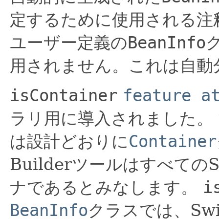
定するために使用される注
ユーザー定義の
BeanInfo
用されません。これは自動
isContainer
feature a
ラリ用に導入されました。
は設計どおりに
Container
Builderツールはすべて
ナであるとみなします。
i
BeanInfo
クラスでは、Sw