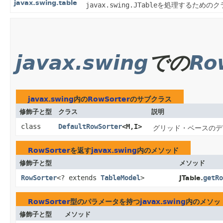
javax.swing.table
javax.swing.JTable
を処理するためのク
javax.swing
での
Ro
javax.swing
内の
RowSorter
のサブクラス
修飾子と型
クラス
説明
class
DefaultRowSorter
<M,​I>
グリッド・ベースのデ
RowSorter
を返す
javax.swing
内のメソッド
修飾子と型
メソッド
RowSorter
<? extends
TableModel
>
getRo
JTable.
RowSorter
型のパラメータを持つ
javax.swing
内のメソッ
修飾子と型
メソッド