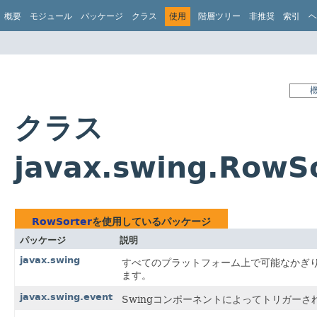
概要
モジュール
パッケージ
クラス
使用
階層ツリー
非推奨
索引
ヘ
クラス
javax.swing.Row
RowSorter
を使用しているパッケージ
パッケージ
説明
javax.swing
すべてのプラットフォーム上で可能なかぎり
ます。
javax.swing.event
Swingコンポーネントによってトリガー