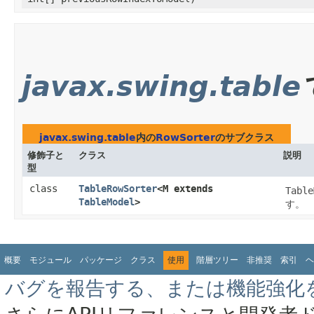
javax.swing.table
javax.swing.table
内の
RowSorter
のサブクラス
修飾子と
クラス
説明
型
class
TableRowSorter
<M extends
Table
TableModel
>
す。
概要
モジュール
パッケージ
クラス
使用
階層ツリー
非推奨
索引
ヘ
バグを報告する、または機能強化