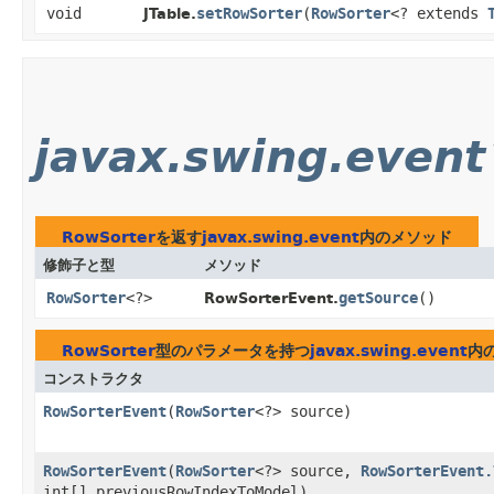
void
setRowSorter
​(
RowSorter
<? extends
JTable.
javax.swing.event
RowSorter
を返す
javax.swing.event
内のメソッド
修飾子と型
メソッド
RowSorter
<?>
getSource
()
RowSorterEvent.
RowSorter
型のパラメータを持つ
javax.swing.event
内
コンストラクタ
RowSorterEvent
​(
RowSorter
<?> source)
RowSorterEvent
​(
RowSorter
<?> source,
RowSorterEvent.
int[] previousRowIndexToModel)